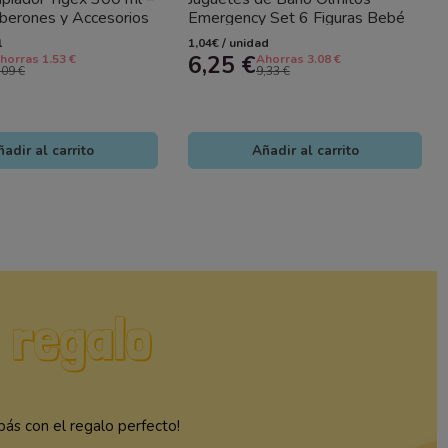
iberones y Accesorios
Emergency Set 6 Figuras Bebé
l
1,04€ / unidad
6,25 €
horras 1.53 €
Ahorras 3.08 €
,09 €
9,33 €
adir al carrito
Añadir al carrito
ás con el regalo perfecto!