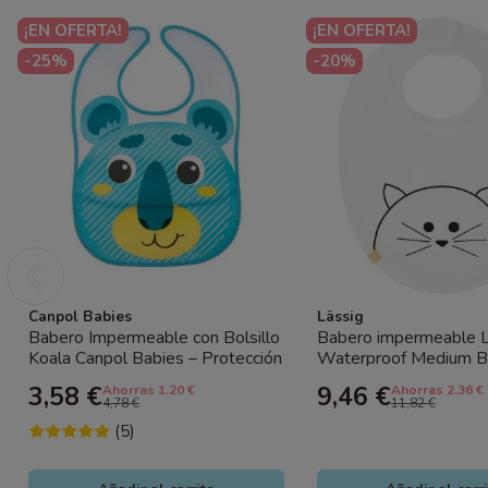
¡EN OFERTA!
¡EN OFERTA!
-25%
-20%
Canpol Babies
Lässig
Babero Impermeable con Bolsillo
Babero impermeable L
Koala Canpol Babies – Protección
Waterproof Medium B
y Comodidad para Bebés
meses | Babero bebé li
3,58 €
9,46 €
Ahorras 1.20 €
Ahorras 2.36 €
4,78 €
11,82 €
(5)