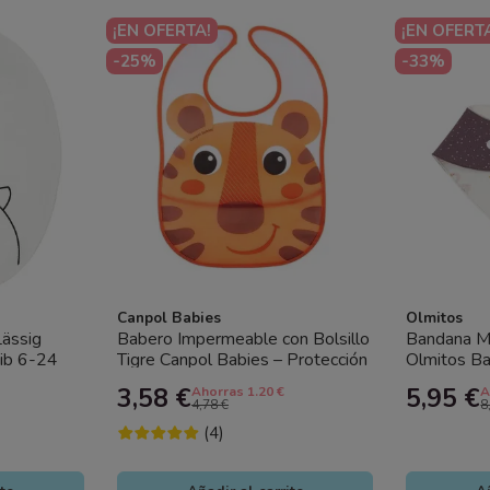
¡EN OFERTA!
¡EN OFERT
-25%
-33%
Canpol Babies
Olmitos
ässig
Babero Impermeable con Bolsillo
Bandana M
ib 6-24
Tigre Canpol Babies – Protección
Olmitos B
gero,...
y Comodidad para Bebés
Bebé Ajus
3,58 €
5,95 €
Ahorras 1.20 €
A
4,78 €
8
(4)