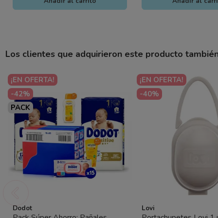
Añadir al carrito
Añadir al carr
Los clientes que adquirieron este producto tambié
¡EN OFERTA!
¡EN OFERTA!
-42%
-40%
PACK
Dodot
Lovi
Pack Súper Ahorro: Pañales
Portachupetes Lovi 1 