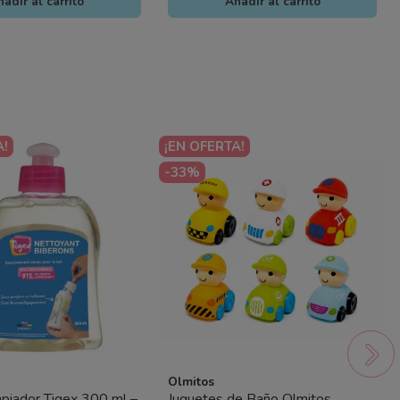
adir al carrito
Añadir al carrito
A!
¡EN OFERTA!
-33%
Olmitos
mpiador Tigex 300 ml –
Juguetes de Baño Olmitos