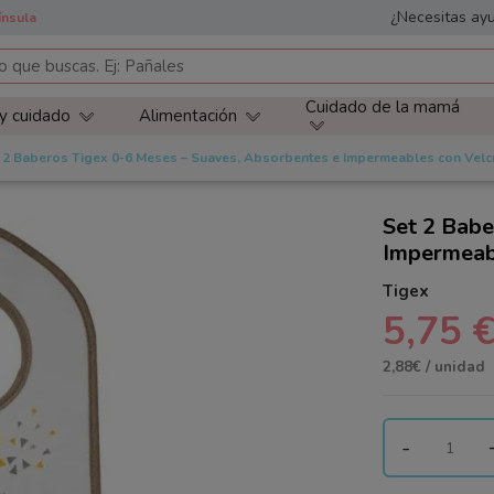
¿Necesitas ayu
ínsula
Cuidado de la mamá
 y cuidado
Alimentación
 2 Baberos Tigex 0-6 Meses – Suaves, Absorbentes e Impermeables con Velc
Set 2 Babe
Impermeab
Tigex
5,75 
2,88€ / unidad
-