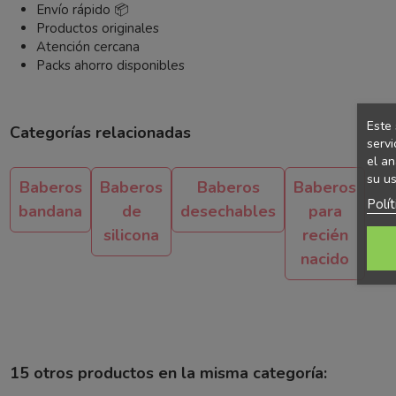
Envío rápido 📦
Productos originales
Atención cercana
Packs ahorro disponibles
Este 
Categorías relacionadas
servi
el an
su us
Baberos
Baberos
Baberos
Baberos
Polí
bandana
de
desechables
para
silicona
recién
nacido
15 otros productos en la misma categoría: