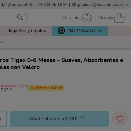
da? ¡Contacta!
+34 604 06 15 94
|
pedidos@maspanales.com
Mi cuenta
Mi cesta
Más Mascotas
Juguetes y regalos
ro
ros Tigex 0-6 Meses – Suaves, Absorbentes e
les con Velcro
€
Ahorras 1.92 €
¡Oferta flash!
7,67 €
+
Añadir al carrito
5,75€