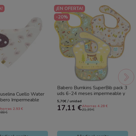
A!
¡EN OFERTA!
-20%
Babero Bumkins SuperBib pack 3
uds 6-24 meses impermeable y
uselina Cuello Water
resistente
abero Impermeable
5,70€ / unidad
table
17,11 €
Ahorras 4.28 €
horras 2.93 €
21,39 €
,88 €