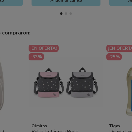
ito
Añadir al carrito
Añ
n compraron:
¡EN OFERTA!
¡EN OFERT
-33%
-25%
Olmitos
Tigex
ud
Bolsa Isotérmica Porta
Líquido Li