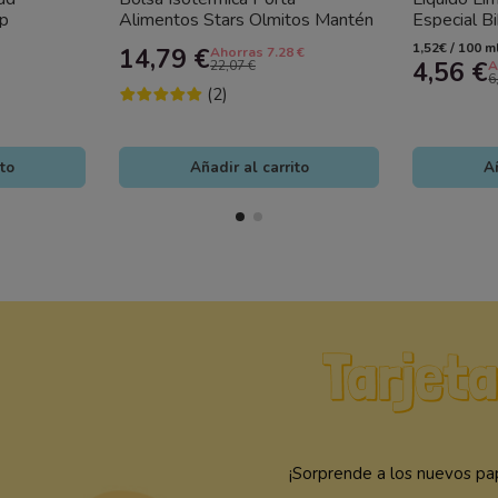
ip
Alimentos Stars Olmitos Mantén
Especial B
la comida del bebé siempre a la...
del Bebé
1,52€ / 100 m
14,79 €
Ahorras 7.28 €
4,56 €
22,07 €
A
6
(2)
ito
Añadir al carrito
Añ
¡Sorprende a los nuevos pap