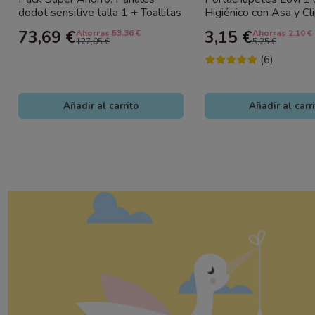
dodot sensitive talla 1 + Toallitas
Higiénico con Asa y Cl
Dodot sensitive + Gel...
73,69 €
3,15 €
Ahorras 53.36 €
Ahorras 2.10 €
127,05 €
5,25 €
(6)
Añadir al carrito
Añadir al carr