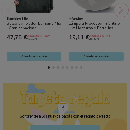
Bambino Mio
Infantino
Bolso cambiador Bambino Mio
Lámpara Proyector Infantino
| Gran capacidad,
Luz Nocturna y Estrellas
impermeable y multifunción
Bebé
42,78 €
19,11 €
Ahorras 18.34 €
Ahorras 6.37 €
61,12 €
25,48 €
Añadir al carrito
Añadir al carrito
¡Sorprende a los nuevos papás con el regalo perfecto!