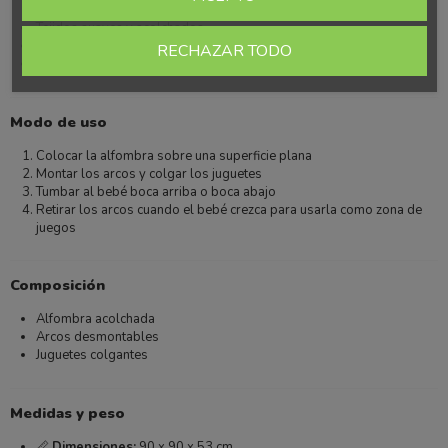
Tejidos suaves y acolchados
Material seguro para bebés
RECHAZAR TODO
Base antideslizante
Modo de uso
Colocar la alfombra sobre una superficie plana
Montar los arcos y colgar los juguetes
Tumbar al bebé boca arriba o boca abajo
Retirar los arcos cuando el bebé crezca para usarla como zona de
juegos
Composición
Alfombra acolchada
Arcos desmontables
Juguetes colgantes
Medidas y peso
📏
Dimensiones:
90 x 90 x 53 cm