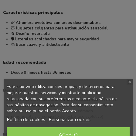
Características principales
🌿
Alfombra evolutiva con arcos desmontables
🧸
Juguetes colgantes para estimulación sensorial
🔄
Diseño reversible
🛡️
Laterales acolchados para mayor seguridad
🧼
Base suave y antideslizante
Edad recomendada
Desde
0 meses hasta 36 meses
Este sitio web utiliza cookies propias y de terceros para
Beneficios
mejorar nuestros servicios y mostrarle publicidad
relacionada con sus preferencias mediante el análisis de
✔️ Favorece el
desarrollo motor y coordinación
sus hábitos de navegación. Para dar su consentimiento
✔️ Estimula la
curiosidad y los sentidos
sobre su uso pulse el botón Acepto.
✔️ Proporciona un
espacio seguro y cómodo
✔️ Se adapta al crecimiento del bebé (uso evolutivo)
Política de cookies
Personalizar cookies
Materiales destacados
ACEPTO