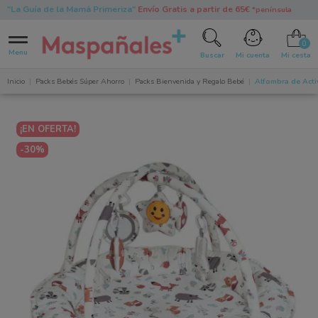
"La Guía de la Mamá Primeriza"
Envío Gratis a partir de 65€
*península
0
Menu
Buscar
Mi cuenta
Mi cesta
Inicio
Packs Bebés Súper Ahorro
Packs Bienvenida y Regalo Bebé
Alfombra de Acti
¡EN OFERTA!
-30%