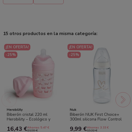
15 otros productos en la misma categoría:
¡EN OFERTA!
¡EN OFERTA!
-25%
-25%
Herobility
Nuk
Biberón cristal 220 ml
Biberón NUK First Choice+
Herobility – Ecológico y
300ml silicona Flow Control
anticólicos
6-18m control temperatura
16,43 €
9,99 €
Ahorras 5.47 €
Ahorras 3.33 €
21,90 €
13,32 €