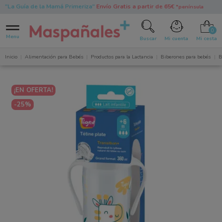
"La Guía de la Mamá Primeriza"
Envío Gratis a partir de 65€
*península
0
Menu
Buscar
Mi cuenta
Mi cesta
Inicio
Alimentación para Bebés
Productos para la Lactancia
Biberones para bebés
B
¡EN OFERTA!
-25%