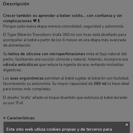
Descripción
Crecer también es aprender a beber solito… con confianza y sin
complicaciones 💙🍼
Porque cada nueva etapa merece comodidad, seguridad y autonomía.
El Tigex Biberón Transition+ Jirafa 360 ml con Asas está diseñado para
acompañar al bebé a partir de los 6 meses en una etapa más avanzada
de alimentación.
Su
tetina de silicona con microperforaciones
imita el flujo natural del
pecho, facilitando una succión cómoda y natural. Además, incorpora una
válvula anticólicos
que reduce la ingesta de aire, evitando molestias
digestivas.
Las
asas ergonómicas
permiten al bebé sujetar el biberón con facilidad,
favoreciendo su autonomía. Su mayor capacidad de
360 ml
lo hace ideal
para tomas más completas.
El diseño “Jirafa” añade un toque divertido que estimula al bebé durante
su uso 🦒👶
⭐ Características:
Biberón Transition+
Este sitio web utiliza cookies propias y de terceros para