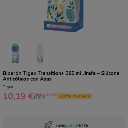
Biberón Tigex Transition+ 360 ml Jirafa – Silicona
Anticólicos con Asas
Tigex
10,19 €
Ahorras 3.40 €
¡Oferta flash!
13,59 €
Envío
gratis
24/48h