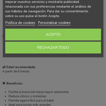
Capacidad 360 ml
mejorar nuestros servicios y mostrarle publicidad
Tetina de silicona con microperforaciones
relacionada con sus preferencias mediante el análisis de
Sistema anticólicos
sus hábitos de navegación. Para dar su consentimiento
Asas ergonómicas
sobre su uso pulse el botón Acepto.
Diseño “Jirafa” divertido 🦒
Escala de medición visible
Política de cookies
Personalizar cookies
ACEPTO
🧪 Materiales:
Silicona de alta calidad
RECHAZAR TODO
Material seguro
Libre de BPA
👶 Edad recomendada:
A partir de 6 meses
🌟 Beneficios:
Facilita la transición hacia mayor autonomía
Reduce cólicos y molestias
Permite agarre fácil para el bebé
Ideal para tomas más grandes