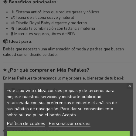
🌟 Beneficios principales:
🍼 Sistema anticólicos que reduce gases y cólicos
👶 Tetina de silicona suave y natural
🎨 Diseño Royal Baby elegante y moderno
🔄 Facilita la combinación con lactancia materna
🔒 Materiales seguros, libres de BPA
📦 Ideal para:
Bebés que necesitan una alimentación cómoda y padres que buscan
calidad con un diseño cuidado.
⭐ ¿Por qué comprar en Más Pañales?
En
Más Pañales
te ofrecemos lo mejor para el bienestar de tu bebé:
🚚 Envío rápido a domicilio
Este sitio web utiliza cookies propias y de terceros para
💰 Precios competitivos todo el año
mejorar nuestros servicios y mostrarle publicidad
🛒 Compra fácil, rápida y segura
relacionada con sus preferencias mediante el análisis de
📦 Stock disponible siempre que lo necesites
sus hábitos de navegación. Para dar su consentimiento
❤️ Atención cercana y de confianza
sobre su uso pulse el botón Acepto.
Política de cookies
Personalizar cookies
Categorías relacionadas