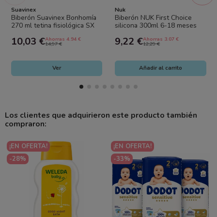
Suavinex
Nuk
Biberón Suavinex Bonhomía
Biberón NUK First Choice
270 ml tetina fisiológica SX
silicona 300ml 6-18 meses
Pro silicona flujo medio |...
talla L con control de
10,03 €
9,22 €
Ahorras 4.94 €
Ahorras 3.07 €
temperatura...
14,97 €
12,29 €
Ver
Añadir al carrito
Los clientes que adquirieron este producto también
compraron:
¡EN OFERTA!
¡EN OFERTA!
-28%
-33%