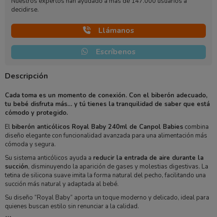
Nuestros expertos han ayudado a más de 147.000 usuarios a
decidirse.
Llámanos
Escríbenos
Descripción
Cada toma es un momento de conexión. Con el biberón adecuado,
tu bebé disfruta más… y tú tienes la tranquilidad de saber que está
cómodo y protegido.
El
biberón anticólicos Royal Baby 240ml de Canpol Babies
combina
diseño elegante con funcionalidad avanzada para una alimentación más
cómoda y segura.
Su sistema anticólicos ayuda a
reducir la entrada de aire durante la
succión
, disminuyendo la aparición de gases y molestias digestivas. La
tetina de silicona suave imita la forma natural del pecho, facilitando una
succión más natural y adaptada al bebé.
Su diseño “Royal Baby” aporta un toque moderno y delicado, ideal para
quienes buscan estilo sin renunciar a la calidad.