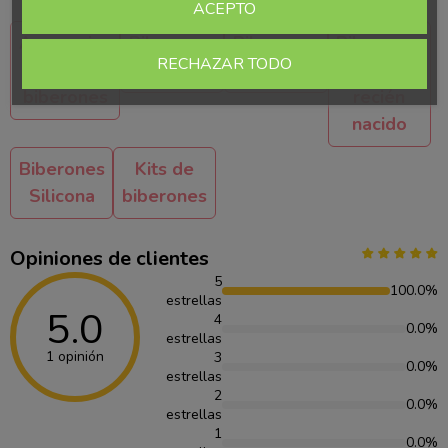
ACEPTO
Accesorios
Biberones
Biberones
Biberones
RECHAZAR TODO
para
de cristal
látex
para
biberones
recién
nacido
Biberones
Kits de
Silicona
biberones
Opiniones de clientes
5
100.0%
estrellas
5.0
4
0.0%
estrellas
1 opinión
3
0.0%
estrellas
2
0.0%
estrellas
1
0.0%