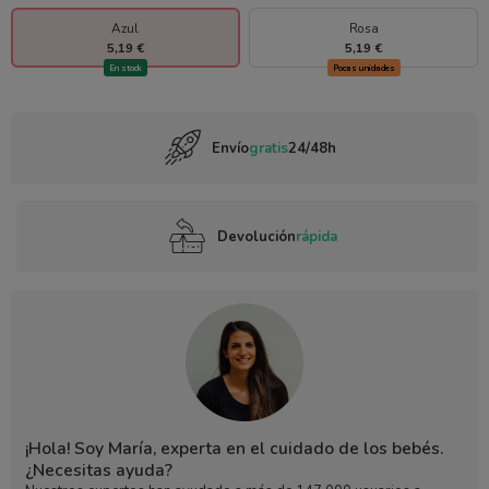
Azul
Rosa
5,19 €
5,19 €
En stock
Pocas unidades
Envío
gratis
24/48h
Devolución
rápida
¡Hola! Soy María, experta en el cuidado de los bebés.
¿Necesitas ayuda?