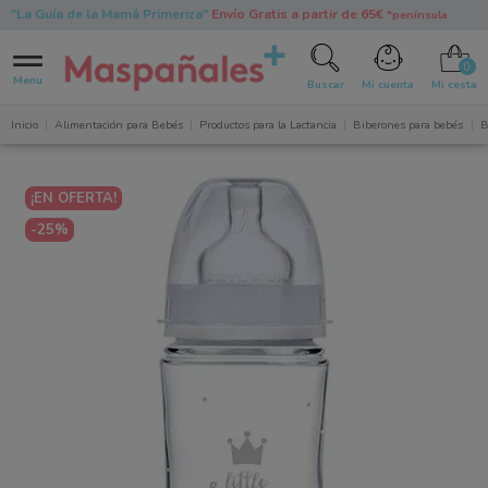
"La Guía de la Mamá Primeriza"
Envío Gratis a partir de 65€
*península
0
Menu
Buscar
Mi cuenta
Mi cesta
Inicio
Alimentación para Bebés
Productos para la Lactancia
Biberones para bebés
B
¡EN OFERTA!
-25%