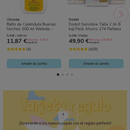
Weleda
Dodot
Baño de Caléndula Buenas
Dodot Sensitive Talla 2 (4-8
Noches 200 ml Weleda –
kg) Pack Ahorro 174 Pañales
Rutina Relajante para Bebé
(3x58) – Máxima Suavidad y...
5,93€ / 100 ml
0,29€ / Pañal
11,87 €
49,90 €
Ahorras 4.62 €
Ahorras 24.58 €
16,49 €
74,48 €
(4)
(409)
Añadir al carrito
Añadir al carrito
¡Sorprende a los nuevos papás con el regalo perfecto!