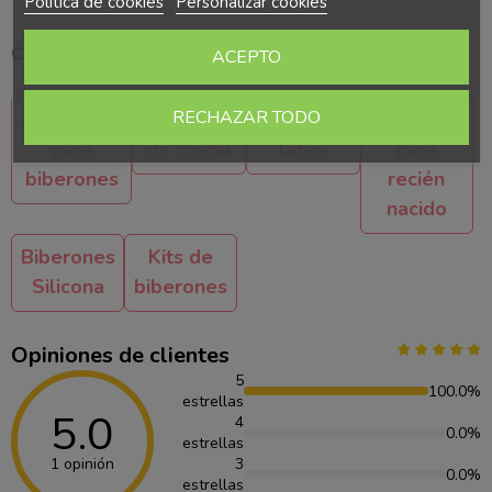
Política de cookies
Personalizar cookies
Categorías relacionadas
ACEPTO
RECHAZAR TODO
Accesorios
Biberones
Biberones
Biberones
para
de cristal
látex
para
biberones
recién
nacido
Biberones
Kits de
Silicona
biberones
Opiniones de clientes
5
100.0%
estrellas
5.0
4
0.0%
estrellas
1 opinión
3
0.0%
estrellas