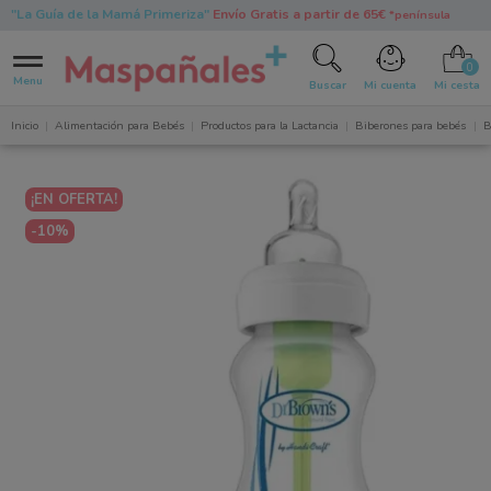
"La Guía de la Mamá Primeriza"
Envío Gratis a partir de 65€
*península
0
Menu
Buscar
Mi cuenta
Mi cesta
Inicio
Alimentación para Bebés
Productos para la Lactancia
Biberones para bebés
B
¡EN OFERTA!
-10%