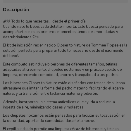
Descripción
👶💛 Todo lo que necesitas… desde el primer día.
Cuando nace tu bebé, cada detalle importa. Este kit está pensado para
acompañarte en esos primeros momentos llenos de amor, dudas y
descubrimientos 🤍✨.
El kit de iniciación recién nacido Closer to Nature de
Tommee Tippee
es la
solución perfecta para preparar todo lo necesario desde el nacimiento
del bebé.
Este completo set incluye biberones de diferentes tamaños, tetinas
adaptadas al crecimiento, chupetes nocturnos y un práctico cepillo de
limpieza, ofreciendo comodidad, ahorro y tranquilidad a los padres.
Los biberones Closer to Nature están diseñados con tetinas de silicona
ultrasuave que imitan la forma del pecho materno, facilitando el agarre
natural y la transición entre lactancia materna y biberón.
Además, incorporan un sistema anticólicos que ayuda a reducir la
ingesta de aire, minimizando gases y molestias.
Los chupetes nocturnos están pensados para facilitar su localización en
la oscuridad, aportando comodidad durante la noche.
El cepillo incluido permite una limpieza eficaz de biberones y tetinas,