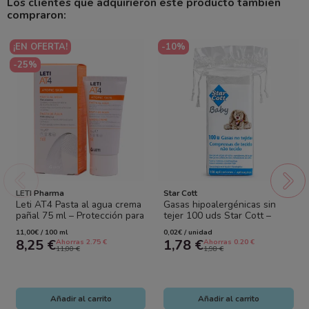
Los clientes que adquirieron este producto también
compraron:
¡EN OFERTA!
-10%
-25%
LETI Pharma
Star Cott
Leti AT4 Pasta al agua crema
Gasas hipoalergénicas sin
pañal 75 ml – Protección para
tejer 100 uds Star Cott –
piel atópica del bebé
Suaves y seguras bebé
11,00€ / 100 ml
0,02€ / unidad
8,25 €
1,78 €
Ahorras 2.75 €
Ahorras 0.20 €
11,00 €
1,98 €
Añadir al carrito
Añadir al carrito