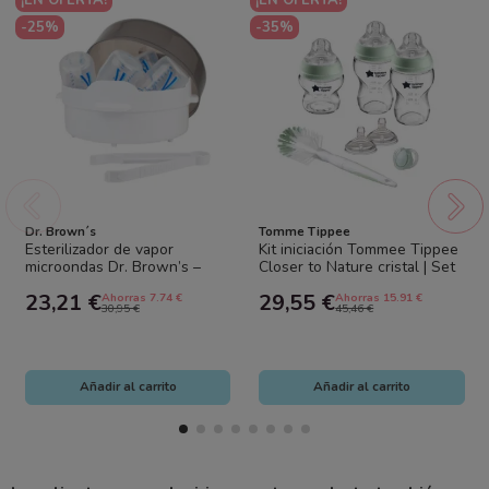
-25%
-35%
Dr. Brown´s
Tomme Tippee
Esterilizador de vapor
Kit iniciación Tommee Tippee
microondas Dr. Brown’s –
Closer to Nature cristal | Set
Hasta 4 biberones sin BPA
biberones bebé completo
23,21 €
29,55 €
Ahorras 7.74 €
Ahorras 15.91 €
30,95 €
45,46 €
Añadir al carrito
Añadir al carrito