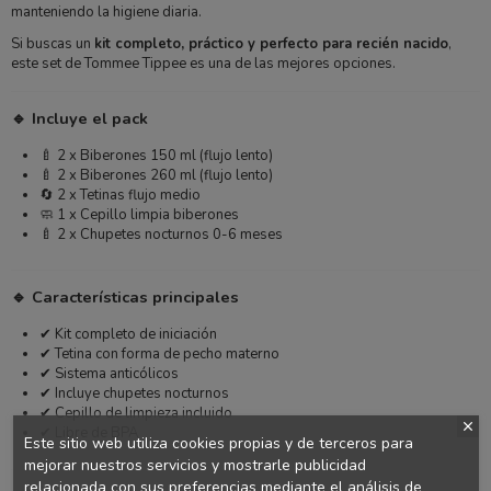
manteniendo la higiene diaria.
Si buscas un
kit completo, práctico y perfecto para recién nacido
,
este set de Tommee Tippee es una de las mejores opciones.
🔹 Incluye el pack
🍼 2 x Biberones 150 ml (flujo lento)
🍼 2 x Biberones 260 ml (flujo lento)
🔄 2 x Tetinas flujo medio
🧼 1 x Cepillo limpia biberones
🍼 2 x Chupetes nocturnos 0-6 meses
🔹 Características principales
✔ Kit completo de iniciación
✔ Tetina con forma de pecho materno
✔ Sistema anticólicos
✔ Incluye chupetes nocturnos
✔ Cepillo de limpieza incluido
✔ Libre de BPA
Este sitio web utiliza cookies propias y de terceros para
mejorar nuestros servicios y mostrarle publicidad
relacionada con sus preferencias mediante el análisis de