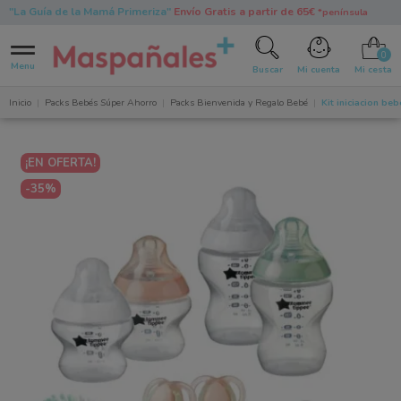
"La Guía de la Mamá Primeriza"
Envío Gratis a partir de 65€
*península
0
Menu
Buscar
Mi cuenta
Mi cesta
Inicio
Packs Bebés Súper Ahorro
Packs Bienvenida y Regalo Bebé
Kit iniciacion b
¡EN OFERTA!
-35%