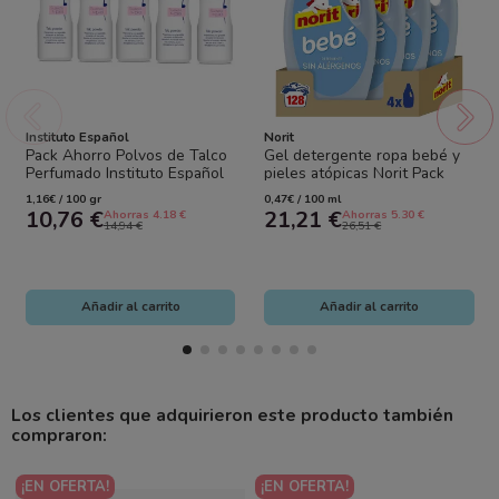
Instituto Español
Norit
Pack Ahorro Polvos de Talco
Gel detergente ropa bebé y
Perfumado Instituto Español
pieles atópicas Norit Pack
5 x 185 g | Frescura y
Ahorro 4 x 1125 ml –
1,16€ / 100 gr
0,47€ / 100 ml
Suavidad...
Máxima...
10,76 €
21,21 €
Ahorras 4.18 €
Ahorras 5.30 €
14,94 €
26,51 €
Añadir al carrito
Añadir al carrito
Los clientes que adquirieron este producto también
compraron:
¡EN OFERTA!
¡EN OFERTA!