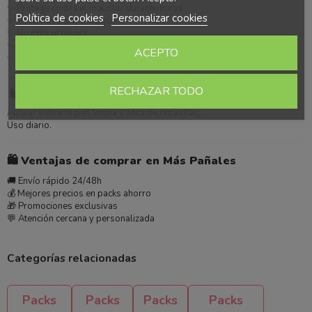
✨ Protege contra el mal olor durante horas
Política de cookies
Personalizar cookies
✨ Respeta la piel sensible
✨ No irrita ni reseca
✨ Aporta frescura y confort
ACEPTO
✨ Ahorro en formato pack
RECHAZAR TODO
🧴
Modo de uso
Aplicar sobre la piel limpia y seca de las axilas.
Uso diario.
🛍️
Ventajas de comprar en Más Pañales
🚚 Envío rápido 24/48h
💰 Mejores precios en packs ahorro
🎁 Promociones exclusivas
💬 Atención cercana y personalizada
Categorías relacionadas
Packs
Packs
Packs
Packs