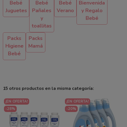
Bebé
Bebé
Bebé
Bienvenida
Juguetes
Pañales
Verano
y Regalo
y
Bebé
toallitas
Packs
Packs
Higiene
Mamá
Bebé
15 otros productos en la misma categoría:
¡EN OFERTA!
¡EN OFERTA!
-28%
-20%