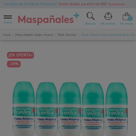
"La Guía de la Mamá Primeriza"
Envío Gratis a partir de 65€
*península
0
Menu
Buscar
Mi cuenta
Mi cesta
Inicio
Packs Bebés Súper Ahorro
Pack Familiar
Pack Ahorro Desodorante Roll-On Pi
¡EN OFERTA!
-28%