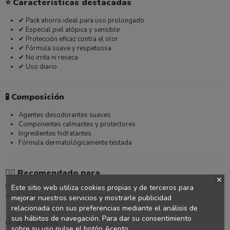
⭐
Características destacadas
✔ Pack ahorro ideal para uso prolongado
✔ Especial piel atópica y sensible
✔ Protección eficaz contra el olor
✔ Fórmula suave y respetuosa
✔ No irrita ni reseca
✔ Uso diario
🧪
Composición
Agentes desodorantes suaves
Componentes calmantes y protectores
Ingredientes hidratantes
Fórmula dermatológicamente testada
👩‍⚕️
Recomendado para
Personas con
piel atópica, sensible o reactiva
que necesitan un
Este sitio web utiliza cookies propias y de terceros para
desodorante eficaz sin irritaciones.
mejorar nuestros servicios y mostrarle publicidad
relacionada con sus preferencias mediante el análisis de
sus hábitos de navegación. Para dar su consentimiento
🌿
Beneficios
sobre su uso pulse el botón Acepto.