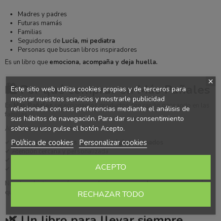
Madres y padres
Futuras mamás
Familias
Seguidores de
Lucía, mi pediatra
Personas que buscan libros inspiradores
Es un libro que
emociona, acompaña y deja huella.
🛍️ Por qué comprar en Más Pañales
Este sitio web utiliza cookies propias y de terceros para
mejorar nuestros servicios y mostrarle publicidad
En
Más Pañales
seleccionamos productos con cariño pensando en las
relacionada con sus preferencias mediante el análisis de
familias.
sus hábitos de navegación. Para dar su consentimiento
sobre su uso pulse el botón Acepto.
Al comprar aquí encontrarás:
Política de cookies
Personalizar cookies
✔
Ediciones especiales con marcapáginas firmados
✔ Atención cercana y personalizada
✔ Productos elegidos con cuidado para madres, bebés y familias
ACEPTO
✔ Un pequeño negocio que apuesta por los detalles con significado
Nuestro objetivo es ofrecer productos que
no solo se compran… sino
que se recuerdan.
RECHAZAR TODO
🌿 Un libro para llevar siempre