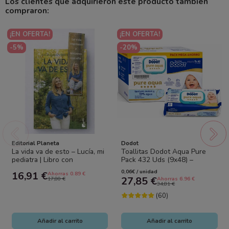
Los clientes que adquirieron este producto también
compraron:
¡EN OFERTA!
¡EN OFERTA!
-5%
-20%
Editorial Planeta
Dodot
La vida va de esto – Lucía, mi
Toallitas Dodot Aqua Pure
pediatra | Libro con
Pack 432 Uds (9x48) –
marcapáginas firmado
Máxima Pureza y Suavidad
0,06€ / unidad
16,91 €
Ahorras 0.89 €
para la Piel...
27,85 €
17,80 €
Ahorras 6.96 €
34,81 €
(60)
Añadir al carrito
Añadir al carrito