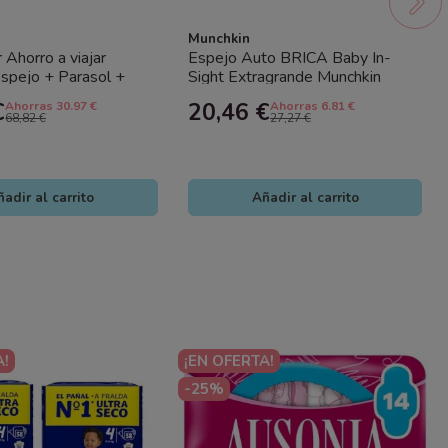
Munchkin
 Ahorro a viajar
Espejo Auto BRICA Baby In-
Espejo + Parasol +
Sight Extragrande Munchkin
r Tablet
(35x24 cm) – Espejo Retrovisor...
€
20,46 €
Ahorras 30.97 €
Ahorras 6.81 €
68,82 €
27,27 €
adir al carrito
Añadir al carrito
A!
¡EN OFERTA!
-25%