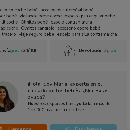
espejo coche bebé
accesorios automóvil bebé
isor bebé
vigilancia bebé coche
espejo gran angular bebé
ntil coche
Olmitos bebé
espejo contramarcha
dad coche
Olmitos cangrejo
accesorio coche bebé
 trasero
viaje seguro bebé
espejo para silla contramarcha
Envío
gratis
24/48h
Devolución
rápida
¡Hola! Soy María, experta en el
cuidado de los bebés. ¿Necesitas
ayuda?
Nuestros expertos han ayudado a más de
147.000 usuarios a decidirse.
Llámanos
Escríbenos