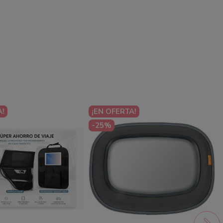
A!
¡EN OFERTA!
-25%