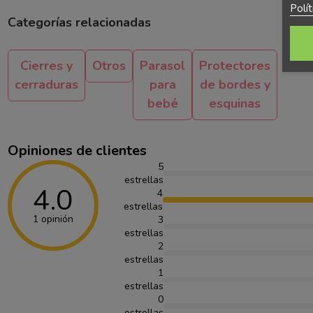
Polí
Categorías relacionadas
Cierres y
Otros
Parasol
Protectores
cerraduras
para
de bordes y
bebé
esquinas
Opiniones de clientes
5
estrellas
4.0
4
estrellas
1 opinión
3
estrellas
2
estrellas
1
estrellas
0
estrellas