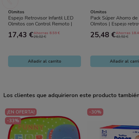
Olmitos
Olmitos
Espejo Retrovisor Infantil LED
Pack Súper Ahorro de 
Olmitos con Control Remoto |
Olmitos | Espejo retr
Vigilancia Bebé Coche 360º
+ Funda Tablet Coche
17,43 €
25,48 €
Ahorras 8.59 €
Ahorras 18.4
26,02 €
43,92 €
Añadir al carrito
Añadir al carr
Los clientes que adquirieron este producto tambié
¡EN OFERTA!
-30%
-33%