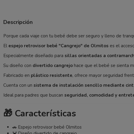
Descripción
Porque cada viaje con tu bebé debe ser seguro y lleno de tran
El
espejo retrovisor bebé "Cangrejo" de Olmitos
es el acceso
Especialmente diseñado para
sillas orientadas a contramarc
Su diseño con
divertido cangrejo
hace que el bebé se sienta má
Fabricado en
plástico resistente
, ofrece mayor seguridad frent
Cuenta con un
sistema de instalación sencillo mediante cin
Ideal para padres que buscan
seguridad, comodidad y entret
🎁 Características
🚗 Espejo retrovisor bebé Olmitos
🦀 Diseño divertido de cangrejo