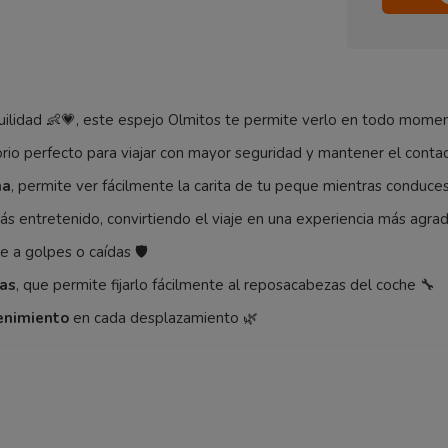
quilidad 👶💗, este espejo Olmitos te permite verlo en todo mom
rio perfecto para viajar con mayor seguridad y mantener el contac
ha
, permite ver fácilmente la carita de tu peque mientras conduce
s entretenido, convirtiendo el viaje en una experiencia más agra
e a golpes o caídas 🛡️
tas
, que permite fijarlo fácilmente al reposacabezas del coche 🔧
enimiento
en cada desplazamiento 🌿