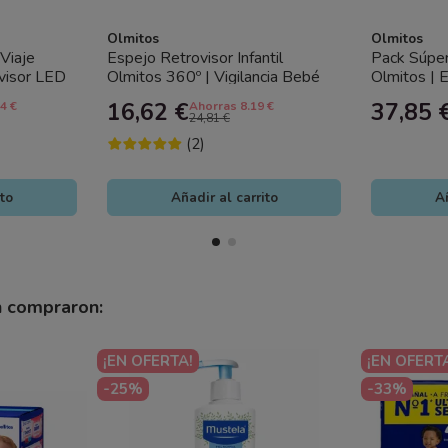
Olmitos
Olmitos
Viaje
Espejo Retrovisor Infantil
Pack Súper
ovisor LED
Olmitos 360º | Vigilancia Bebé
Olmitos | 
 Bebé
Coche Seguro y Ajustable
Organizado
16,62 €
37,85 
4 €
Ahorras 8.19 €
24,81 €
(2)
ito
Añadir al carrito
Añ
n compraron:
¡EN OFERTA!
¡EN OFERT
-25%
-33%