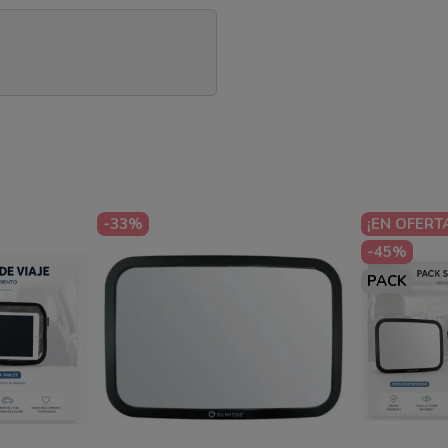
-33%
¡EN OFERT
-45%
PACK