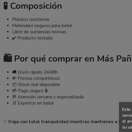
🧪 Composición
Plástico resistente
Materiales seguros para bebé
Libre de sustancias nocivas
✔️ Producto testado
🛍️ Por qué comprar en Más Pañ
🚚 Envío rápido 24/48h
💸 Precios competitivos
📦 Stock real disponible
💳 Pago seguro 🔒
💬 Atención cercana y especializada
🛒 Expertos en bebé
Este 
servi
el an
✨
Viaja con total tranquilidad mientras mantienes a tu be
su us