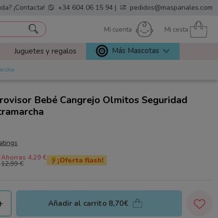
da? ¡Contacta!
+34 604 06 15 94
|
pedidos@maspanales.com
Mi cuenta
Mi cesta
Más Mascotas
Juguetes y regalos
archa
rovisor Bebé Cangrejo Olmitos Seguridad
tramarcha
ratings
€
Ahorras 4.29 €
¡Oferta flash!
12,99 €
+
Añadir al carrito
8,70€