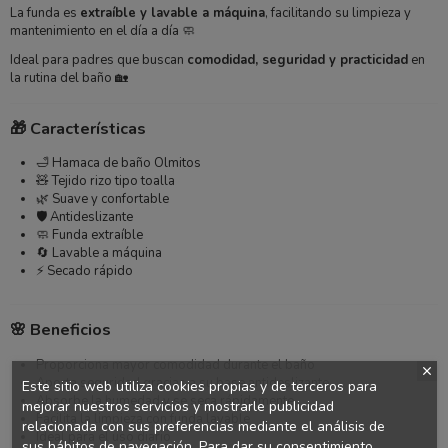
La funda es
extraíble y lavable a máquina
, facilitando su limpieza y
mantenimiento en el día a día 🧼
Ideal para padres que buscan
comodidad, seguridad y practicidad
en
la rutina del baño 🏡
🎁 Características
🛁 Hamaca de baño Olmitos
🧸 Tejido rizo tipo toalla
🌿 Suave y confortable
🛡️ Antideslizante
🧼 Funda extraíble
🔄 Lavable a máquina
⚡ Secado rápido
🌸 Beneficios
Proporciona mayor comodidad durante el baño
Aporta seguridad gracias a su base antideslizante
Este sitio web utiliza cookies propias y de terceros para
Absorbe la humedad y se seca rápidamente
mejorar nuestros servicios y mostrarle publicidad
Facilita la limpieza con funda lavable
relacionada con sus preferencias mediante el análisis de
Ideal para el uso diario
sus hábitos de navegación. Para dar su consentimiento