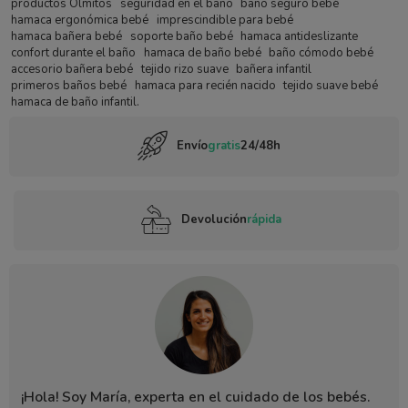
productos Olmitos
seguridad en el baño
baño seguro bebé
hamaca ergonómica bebé
imprescindible para bebé
hamaca bañera bebé
soporte baño bebé
hamaca antideslizante
confort durante el baño
hamaca de baño bebé
baño cómodo bebé
accesorio bañera bebé
tejido rizo suave
bañera infantil
primeros baños bebé
hamaca para recién nacido
tejido suave bebé
hamaca de baño infantil.
Envío
gratis
24/48h
Devolución
rápida
¡Hola! Soy María, experta en el cuidado de los bebés.