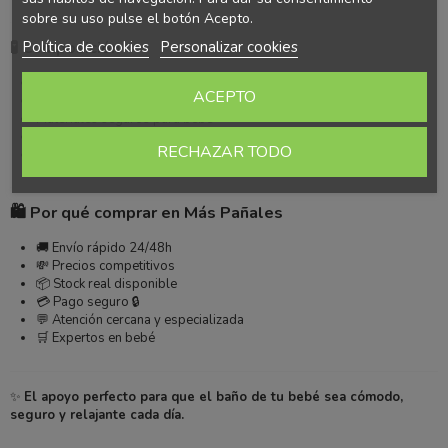
sobre su uso pulse el botón Acepto.
Política de cookies
Personalizar cookies
🧪 Composición
Tejido de rizo suave
ACEPTO
Materiales resistentes y duraderos
Materiales seguros para bebé
Libre de sustancias nocivas
RECHAZAR TODO
✔️ Producto testado
🛍️ Por qué comprar en Más Pañales
🚚 Envío rápido 24/48h
💸 Precios competitivos
📦 Stock real disponible
💳 Pago seguro 🔒
💬 Atención cercana y especializada
🛒 Expertos en bebé
✨
El apoyo perfecto para que el baño de tu bebé sea cómodo,
seguro y relajante cada día.