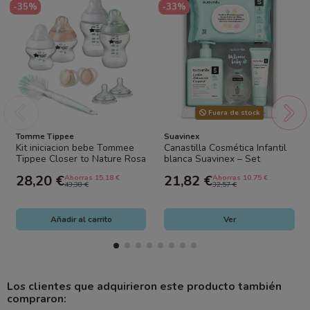
-35%
-33%
Fuera de stock
Tomme Tippee
Suavinex
Kit iniciacion bebe Tommee
Canastilla Cosmética Infantil
Tippee Closer to Nature Rosa
blanca Suavinex – Set
Verde biberones chupetes...
Completo Higiene y Cuidado
28,20 €
21,82 €
Ahorras 15.18 €
Ahorras 10.75 €
del Bebé
43,38 €
32,57 €
Añadir al carrito
Ver
Los clientes que adquirieron este producto también
compraron: