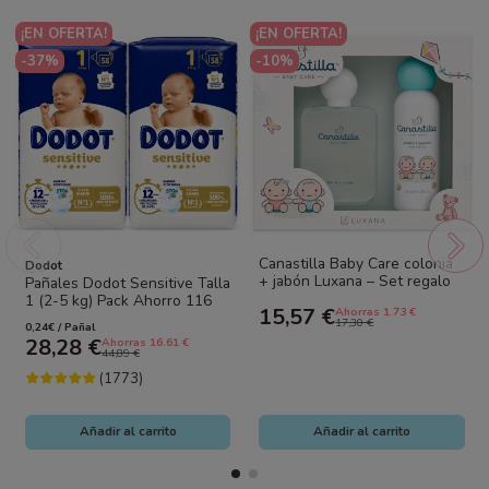
¡EN OFERTA!
¡EN OFERTA!
-37%
-10%
Canastilla Baby Care colonia
Dodot
+ jabón Luxana – Set regalo
Pañales Dodot Sensitive Talla
bebé
1 (2-5 kg) Pack Ahorro 116
15,57 €
Ahorras 1.73 €
Unidades (2x58) – Suavidad...
17,30 €
0,24€ / Pañal
28,28 €
Ahorras 16.61 €
44,89 €
(1773)
Añadir al carrito
Añadir al carrito