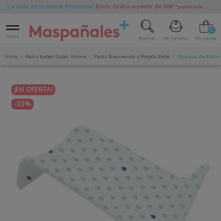
"La Guía de la Mamá Primeriza"
Envío Gratis a partir de 65€
*península
0
Menu
Buscar
Mi cuenta
Mi cesta
Inicio
Packs Bebés Súper Ahorro
Packs Bienvenida y Regalo Bebé
Hamaca de Baño O
¡EN OFERTA!
-33%