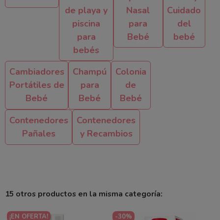
de playa y
Nasal
Cuidado
piscina
para
del
para
Bebé
bebé
bebés
Cambiadores
Champú
Colonia
Portátiles de
para
de
Bebé
Bebé
Bebé
Contenedores
Contenedores
Pañales
y Recambios
15 otros productos en la misma categoría:
¡EN OFERTA!
-30%