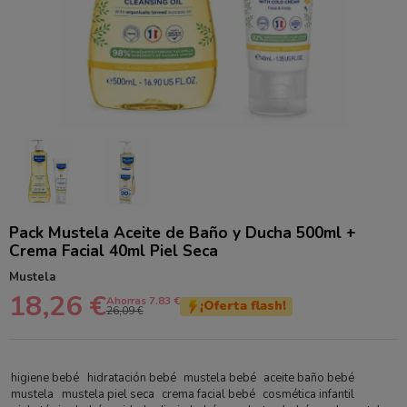
Pack Mustela Aceite de Baño y Ducha 500ml +
Crema Facial 40ml Piel Seca
Mustela
18,26 €
Ahorras 7.83 €
¡Oferta flash!
26,09 €
higiene bebé
hidratación bebé
mustela bebé
aceite baño bebé
mustela
mustela piel seca
crema facial bebé
cosmética infantil