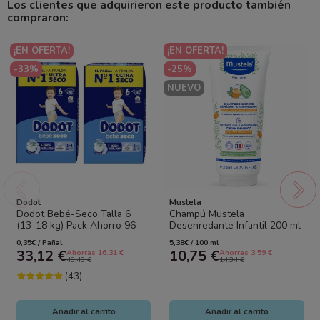
Los clientes que adquirieron este producto también
compraron:
¡EN OFERTA!
¡EN OFERTA!
-33%
-25%
NUEVO
Dodot
Mustela
Dodot Bebé-Seco Talla 6
Champú Mustela
(13-18 kg) Pack Ahorro 96
Desenredante Infantil 200 ml
Pañales (2x48) – Máxima
– Nutrición y Suavidad en
0,35€ / Pañal
5,38€ / 100 ml
Sequedad y...
crema
33,12 €
10,75 €
Ahorras 16.31 €
Ahorras 3.59 €
49,43 €
14,34 €
(43)
Añadir al carrito
Añadir al carrito