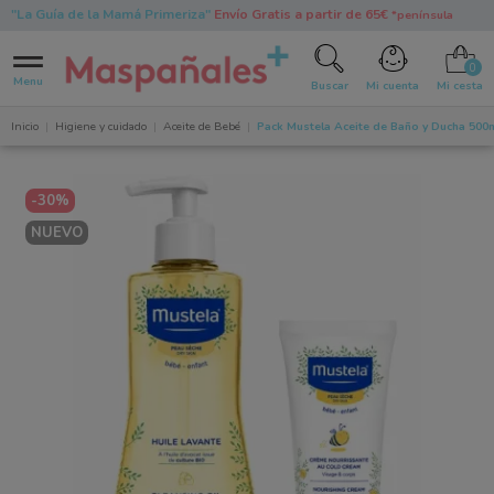
"La Guía de la Mamá Primeriza"
Envío Gratis a partir de 65€
*península
0
Menu
Buscar
Mi cuenta
Mi cesta
Inicio
Higiene y cuidado
Aceite de Bebé
Pack Mustela Aceite de Baño y Ducha 500m
-30%
NUEVO