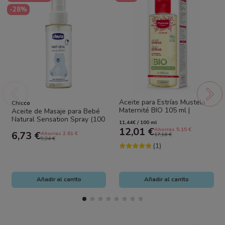
-28%
Aceite para Estrías Mustela
Chicco
Maternité BIO 105 ml |
Aceite de Masaje para Bebé
Prevención y Cuidado de las
Natural Sensation Spray (100
11,44€ / 100 ml
Estrías...
ml) Chicco – Hidratación y...
12,01 €
Ahorras 5.15 €
6,73 €
Ahorras 2.61 €
17,16 €
9,34 €
(1)
Añadir al carrito
Añadir al carrito