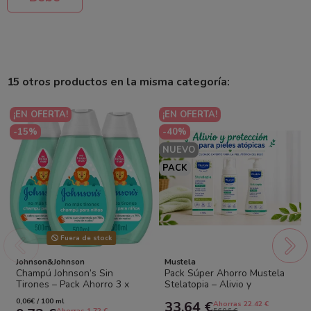
15 otros productos en la misma categoría:
¡EN OFERTA!
¡EN OFERTA!
-15%
-40%
NUEVO
PACK
Fuera de stock
Johnson&Johnson
Mustela
Champú Johnson’s Sin
Pack Súper Ahorro Mustela
Tirones – Pack Ahorro 3 x
Stelatopia – Alivio y
500 ml | Johnson's Baby
Protección para Pieles
0,06€ / 100 ml
33,64 €
Ahorras 22.42 €
Atópicas
Ahorras 1.72 €
56,06 €