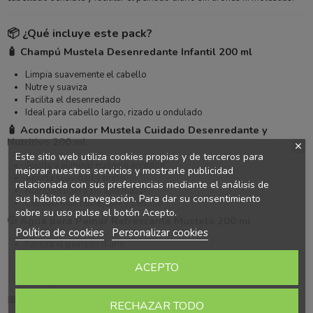
📦 ¿Qué incluye este pack?
🧴 Champú Mustela Desenredante Infantil 200 ml
Limpia suavemente el cabello
Nutre y suaviza
Facilita el desenredado
Ideal para cabello largo, rizado u ondulado
🧴 Acondicionador Mustela Cuidado Desenredante y
Nutritivo 200 ml
Este sitio web utiliza cookies propias y de terceros para
Ayuda a eliminar nudos y enredos
mejorar nuestros servicios y mostrarle publicidad
Aporta suavidad y brillo
relacionada con sus preferencias mediante el análisis de
Nutrición ligera sin apelmazar
sus hábitos de navegación. Para dar su consentimiento
Cabello más manejable y sedoso
sobre su uso pulse el botón Acepto.
💦 Agua para Peinar Refrescante Mustela 200 ml
Política de cookies
Personalizar cookies
Facilita el peinado diario
Refresca el cabello
ACEPTO
No necesita aclarado
Ideal para usar entre lavados
🎀 Cepillo Desenredante Hello Kitty
RECHAZAR TODO