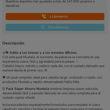
Nuestros expertos han ayudado a más de 147.000 usuarios a
decidirse.
Llámanos
Escríbenos
Descripción
👶💖
Adiós a los tirones y a los enredos difíciles.
Con este pack Mustela, el momento de peinarse se convierte en una
experiencia suave, fácil y agradable para tu peque. ✨
Cabello limpio, nutrido y sedoso cada día, con el cuidado delicado que
merece desde el primer uso. 🌸
💖 Un pack completo ideal para cabello largo, ondulado o rizado, con
productos Mustela y cepillo desenredante Hello Kitty.
El
Pack Súper Ahorro Mustela
combina limpieza suave, nutrición,
desenredado fácil y peinado delicado en una rutina completa para el
cuidado capilar infantil.
Incluye productos especialmente formulados para respetar el cuero
cabelludo sensible y facilitar el peinado diario sin tirones ni molestias.