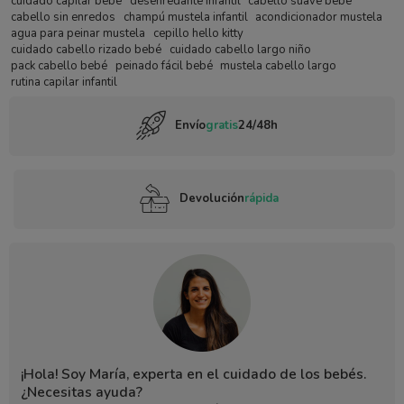
cuidado capilar bebé
desenredante infantil
cabello suave bebé
cabello sin enredos
champú mustela infantil
acondicionador mustela
agua para peinar mustela
cepillo hello kitty
cuidado cabello rizado bebé
cuidado cabello largo niño
pack cabello bebé
peinado fácil bebé
mustela cabello largo
rutina capilar infantil
Envío
gratis
24/48h
Devolución
rápida
¡Hola! Soy María, experta en el cuidado de los bebés.
¿Necesitas ayuda?