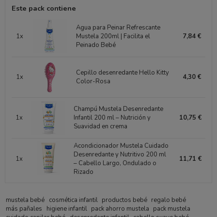
Este pack contiene
Agua para Peinar Refrescante
1x
Mustela 200ml | Facilita el
7,84 €
Peinado Bebé
Cepillo desenredante Hello Kitty
1x
4,30 €
Color-Rosa
Champú Mustela Desenredante
1x
Infantil 200 ml – Nutrición y
10,75 €
Suavidad en crema
Acondicionador Mustela Cuidado
Desenredante y Nutritivo 200 ml
1x
11,71 €
– Cabello Largo, Ondulado o
Rizado
mustela bebé
cosmética infantil
productos bebé
regalo bebé
más pañales
higiene infantil
pack ahorro mustela
pack mustela