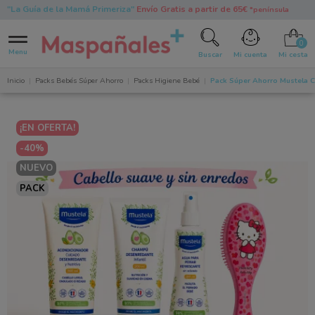
"La Guía de la Mamá Primeriza"
Envío Gratis a partir de 65€
*península
0
Menu
Buscar
Mi cuenta
Mi cesta
Inicio
Packs Bebés Súper Ahorro
Packs Higiene Bebé
Pack Súper Ahorro Mustela Ca
¡EN OFERTA!
-40%
NUEVO
PACK