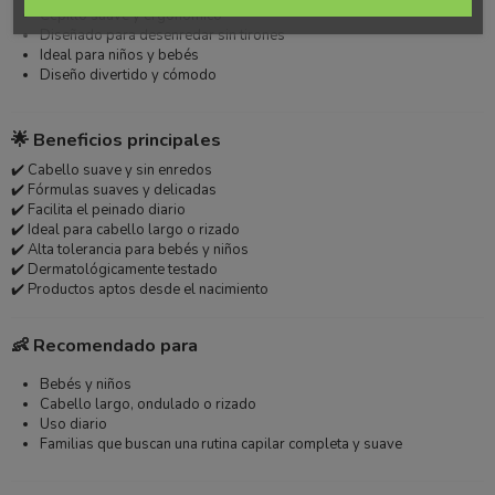
Cepillo suave y ergonómico
Diseñado para desenredar sin tirones
Ideal para niños y bebés
Diseño divertido y cómodo
🌟 Beneficios principales
✔️ Cabello suave y sin enredos
✔️ Fórmulas suaves y delicadas
✔️ Facilita el peinado diario
✔️ Ideal para cabello largo o rizado
✔️ Alta tolerancia para bebés y niños
✔️ Dermatológicamente testado
✔️ Productos aptos desde el nacimiento
👶 Recomendado para
Bebés y niños
Cabello largo, ondulado o rizado
Uso diario
Familias que buscan una rutina capilar completa y suave