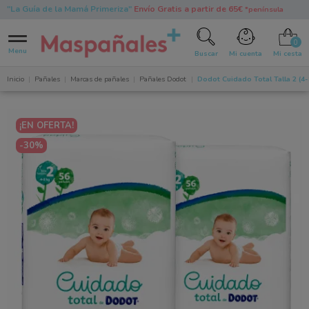
"La Guía de la Mamá Primeriza"
Envío Gratis a partir de 65€
*península
0
Menu
Buscar
Mi cuenta
Mi cesta
Inicio
Pañales
Marcas de pañales
Pañales Dodot
Dodot Cuidado Total Talla 2 (4
¡EN OFERTA!
-30%