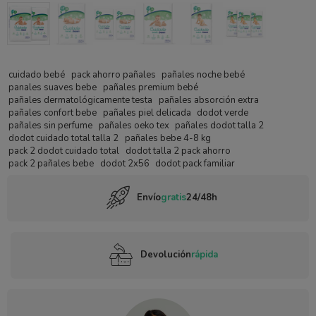
cuidado bebé
pack ahorro pañales
pañales noche bebé
panales suaves bebe
pañales premium bebé
pañales dermatológicamente testa
pañales absorción extra
pañales confort bebe
pañales piel delicada
dodot verde
pañales sin perfume
pañales oeko tex
pañales dodot talla 2
dodot cuidado total talla 2
pañales bebe 4-8 kg
pack 2 dodot cuidado total
dodot talla 2 pack ahorro
pack 2 pañales bebe
dodot 2x56
dodot pack familiar
Envío
gratis
24/48h
Devolución
rápida