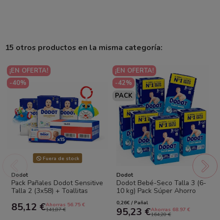
15 otros productos en la misma categoría:
¡EN OFERTA!
¡EN OFERTA!
-40%
-42%
PACK
Fuera de stock
Dodot
Dodot
Pack Pañales Dodot Sensitive
Dodot Bebé-Seco Talla 3 (6-
Talla 2 (3x58) + Toallitas
10 kg) Pack Súper Ahorro
15x56 + Juguetes Bebé
372 Pañales (6x62) –
0,26€ / Pañal
85,12 €
Ahorras 56.75 €
Ahorro
Máxima...
95,23 €
141,87 €
Ahorras 68.97 €
164,20 €