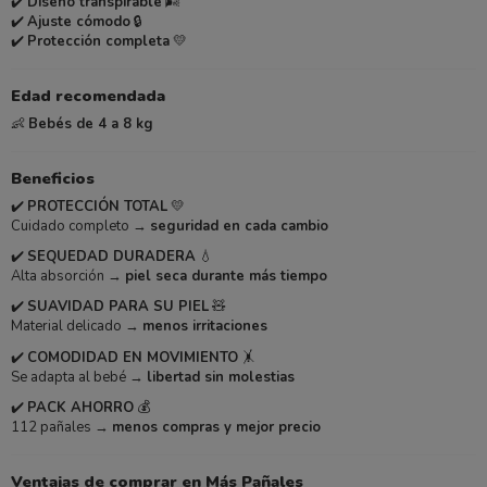
✔️
Diseño transpirable
🌬️
✔️
Ajuste cómodo
🔒
✔️
Protección completa
💛
Edad recomendada
👶
Bebés de 4 a 8 kg
Beneficios
✔️
PROTECCIÓN TOTAL
💛
Cuidado completo →
seguridad en cada cambio
✔️
SEQUEDAD DURADERA
💧
Alta absorción →
piel seca durante más tiempo
✔️
SUAVIDAD PARA SU PIEL
🧸
Material delicado →
menos irritaciones
✔️
COMODIDAD EN MOVIMIENTO
🤸
Se adapta al bebé →
libertad sin molestias
✔️
PACK AHORRO
💰
112 pañales →
menos compras y mejor precio
Ventajas de comprar en Más Pañales