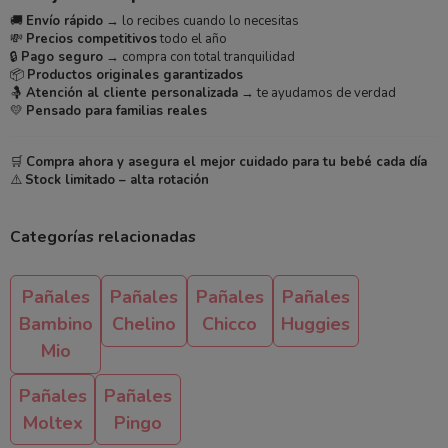
🚚
Envío rápido
→ lo recibes cuando lo necesitas
💸
Precios competitivos
todo el año
🔒
Pago seguro
→ compra con total tranquilidad
📦
Productos originales garantizados
🤱
Atención al cliente personalizada
→ te ayudamos de verdad
💛
Pensado para familias reales
🛒
Compra ahora y asegura el mejor cuidado para tu bebé cada día
⚠️
Stock limitado – alta rotación
Categorías relacionadas
Pañales
Pañales
Pañales
Pañales
Bambino
Chelino
Chicco
Huggies
Mio
Pañales
Pañales
Moltex
Pingo