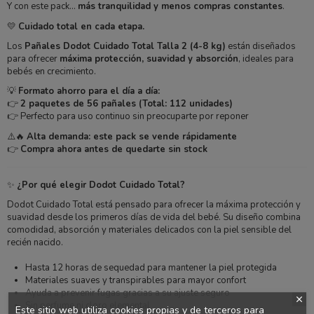
Y con este pack…
más tranquilidad y menos compras constantes
.
💛
Cuidado total en cada etapa.
Los
Pañales Dodot Cuidado Total Talla 2 (4-8 kg)
están diseñados
para ofrecer
máxima protección, suavidad y absorción
, ideales para
bebés en crecimiento.
💡
Formato ahorro para el día a día:
👉
2 paquetes de 56 pañales (Total: 112 unidades)
👉 Perfecto para uso continuo sin preocuparte por reponer
⚠️🔥
Alta demanda: este pack se vende rápidamente
👉
Compra ahora antes de quedarte sin stock
✨
¿Por qué elegir Dodot Cuidado Total?
Dodot Cuidado Total está pensado para ofrecer la máxima protección y
suavidad desde los primeros días de vida del bebé. Su diseño combina
comodidad, absorción y materiales delicados con la piel sensible del
recién nacido.
Hasta 12 horas de sequedad para mantener la piel protegida
Materiales suaves y transpirables para mayor confort
Ayuda a prevenir fugas gracias a su ajuste seguro
Sin perfume ni cloro elemental
Este sitio web utiliza cookies propias y de terceros para