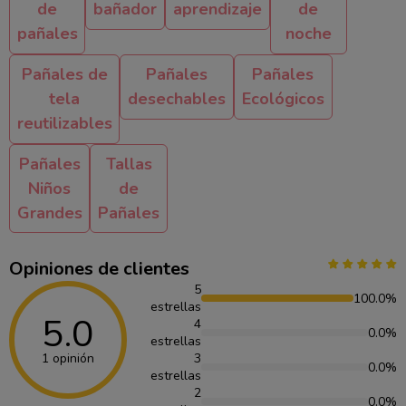
de
bañador
aprendizaje
de
pañales
noche
Pañales de
Pañales
Pañales
tela
desechables
Ecológicos
reutilizables
Pañales
Tallas
Niños
de
Grandes
Pañales
Opiniones de clientes
5
100.0%
estrellas
5.0
4
0.0%
estrellas
1 opinión
3
0.0%
estrellas
2
0.0%