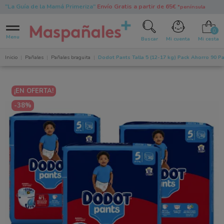
"La Guía de la Mamá Primeriza"
Envío Gratis a partir de 65€
*península
0
Menu
Buscar
Mi cuenta
Mi cesta
Inicio
Pañales
Pañales braguita
Dodot Pants Talla 5 (12-17 kg) Pack Ahorro 90 P
¡EN OFERTA!
-38%