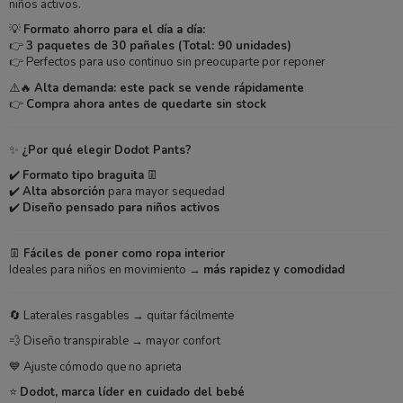
niños activos.
💡
Formato ahorro para el día a día:
👉
3 paquetes de 30 pañales (Total: 90 unidades)
👉 Perfectos para uso continuo sin preocuparte por reponer
⚠️🔥
Alta demanda: este pack se vende rápidamente
👉
Compra ahora antes de quedarte sin stock
✨
¿Por qué elegir Dodot Pants?
✔️
Formato tipo braguita
👖
✔️
Alta absorción
para mayor sequedad
✔️
Diseño pensado para niños activos
👖
Fáciles de poner como ropa interior
Ideales para niños en movimiento →
más rapidez y comodidad
🔄 Laterales rasgables → quitar fácilmente
💨 Diseño transpirable → mayor confort
💙 Ajuste cómodo que no aprieta
⭐
Dodot, marca líder en cuidado del bebé