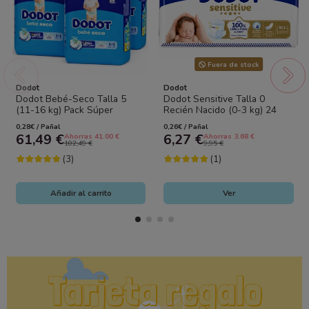
Fuera de stock
Dodot
Dodot
Dodot Bebé-Seco Talla 5
Dodot Sensitive Talla 0
(11-16 kg) Pack Súper
Recién Nacido (0-3 kg) 24
Ahorro 216 Pañales (4x54) –
Pañales – Barrera Stop Fugas
0,28€ / Pañal
0,26€ / Pañal
Máxima...
y Máxima...
61,49 €
6,27 €
Ahorras 41.00 €
Ahorras 3.68 €
102,49 €
9,95 €
(3)
(1)
Añadir al carrito
Ver