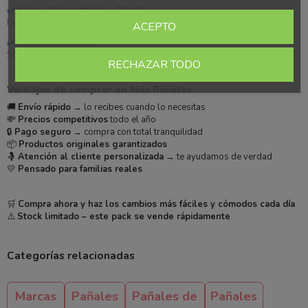
✔️
IDEAL PARA NIÑOS ACTIVOS
⚡
Perfecto para moverse sin parar →
máximo confort
ACEPTO
✔️
PACK AHORRO
💰
90 pañales →
menos compras y mejor precio
RECHAZAR TODO
Ventajas de comprar en Más Pañales
🚚
Envío rápido
→ lo recibes cuando lo necesitas
💸
Precios competitivos
todo el año
🔒
Pago seguro
→ compra con total tranquilidad
📦
Productos originales garantizados
🤱
Atención al cliente personalizada
→ te ayudamos de verdad
💛
Pensado para familias reales
🛒
Compra ahora y haz los cambios más fáciles y cómodos cada día
⚠️
Stock limitado – este pack se vende rápidamente
Categorías relacionadas
Marcas
Pañales
Pañales de
Pañales