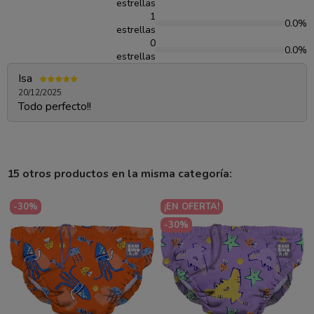
estrellas
1
0.0%
estrellas
0
0.0%
estrellas
Isa
20/12/2025
Todo perfecto!!
15 otros productos en la misma categoría:
-30%
¡EN OFERTA!
-30%