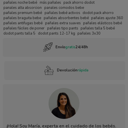
pañales noche bebé
más pañales
pack ahorro dodot
panales alta absorcion
panales comodos bebe
pañales premium bebé
pañales bebé activos
dodot pack ahorro
pañales braguita bebe
pañales absorbentes bebé
pañales ajuste 360
pañales antifugas bebé
pañales extra suaves
pañales elásticos bebé
pañales fáciles de poner
pañales tipo pants
pañales talla 5 bebé
dodot pants talla 5
dodot pants 12-17 kg
pañales 3x30
Envío
gratis
24/48h
Devolución
rápida
¡Hola! Soy María, experta en el cuidado de los bebés.