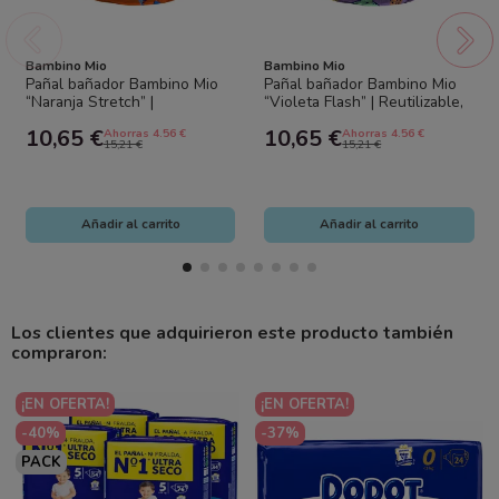
Bambino Mio
Bambino Mio
Pañal bañador Bambino Mio
Pañal bañador Bambino Mio
“Naranja Stretch” |
“Violeta Flash” | Reutilizable,
Reutilizable, cómodo y anti
cómodo y anti fugas
10,65 €
10,65 €
Ahorras 4.56 €
Ahorras 4.56 €
fugas
15,21 €
15,21 €
Añadir al carrito
Añadir al carrito
Los clientes que adquirieron este producto también
compraron:
¡EN OFERTA!
¡EN OFERTA!
-40%
-37%
PACK