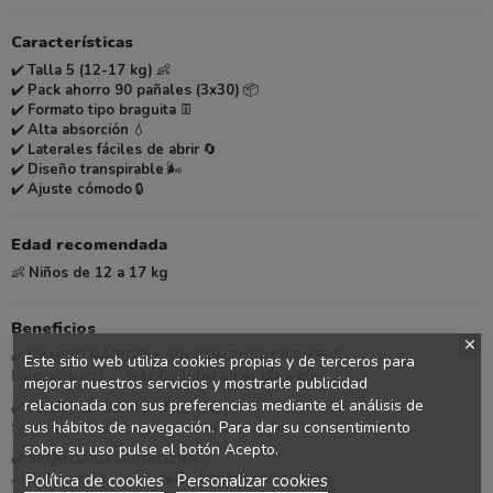
Características
✔️
Talla 5 (12-17 kg)
👶
✔️
Pack ahorro 90 pañales (3x30)
📦
✔️
Formato tipo braguita
👖
✔️
Alta absorción
💧
✔️
Laterales fáciles de abrir
🔄
✔️
Diseño transpirable
🌬️
✔️
Ajuste cómodo
🔒
Edad recomendada
👶
Niños de 12 a 17 kg
Beneficios
✔️
CAMBIO RÁPIDO Y SIN COMPLICACIONES
👖
Este sitio web utiliza cookies propias y de terceros para
Formato pants →
más facilidad en el día a día
mejorar nuestros servicios y mostrarle publicidad
relacionada con sus preferencias mediante el análisis de
✔️
LIBERTAD DE MOVIMIENTO
🤸
sus hábitos de navegación. Para dar su consentimiento
Se adapta al niño →
comodidad sin límites
sobre su uso pulse el botón Acepto.
✔️
SEQUEDAD DURADERA
💧
Alta absorción →
piel seca durante más tiempo
Política de cookies
Personalizar cookies