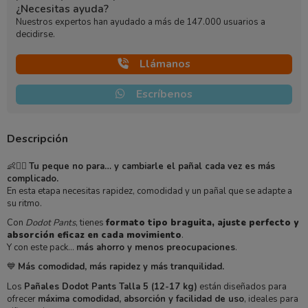
¿Necesitas ayuda?
Nuestros expertos han ayudado a más de 147.000 usuarios a
decidirse.
Llámanos
Escríbenos
Descripción
👶🏃‍♂️
Tu peque no para… y cambiarle el pañal cada vez es más
complicado.
En esta etapa necesitas rapidez, comodidad y un pañal que se adapte a
su ritmo.
Con
Dodot Pants
, tienes
formato tipo braguita, ajuste perfecto y
absorción eficaz en cada movimiento
.
Y con este pack…
más ahorro y menos preocupaciones
.
💙
Más comodidad, más rapidez y más tranquilidad.
Los
Pañales Dodot Pants Talla 5 (12-17 kg)
están diseñados para
ofrecer
máxima comodidad, absorción y facilidad de uso
, ideales para