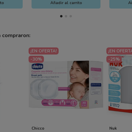
ito
Añadir al carrito
Añ
n compraron:
¡EN OFERTA!
¡EN OFERT
-30%
-25%
Chicco
Nuk