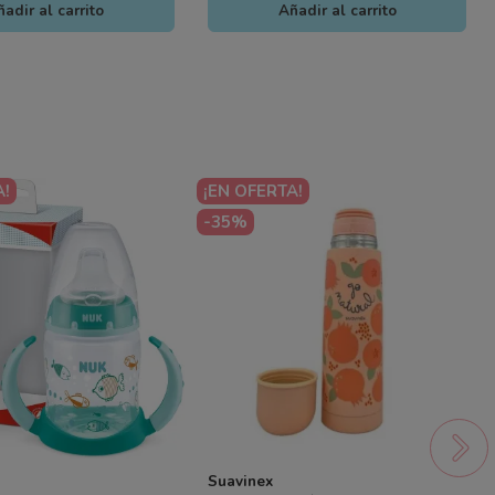
adir al carrito
Añadir al carrito
A!
¡EN OFERTA!
-35%
Suavinex