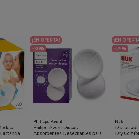
¡EN OFERTA!
¡EN OFERT
-30%
-25%
Philisps Avent
Nuk
Medela
Philips Avent Discos
Discos ab
Lactancia
Absorbentes Desechables para
Dry Comfor