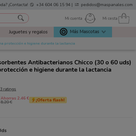
da? ¡Contacta!
+34 604 06 15 94
|
pedidos@maspanales.com
Mi cuenta
Mi cesta
Más Mascotas
Juguetes y regalos
 protección e higiene durante la lactancia
orbentes Antibacterianos Chicco (30 o 60 uds)
rotección e higiene durante la lactancia
3 ratings
€
Ahorras 2.46 €
¡Oferta flash!
8,20 €
Uds