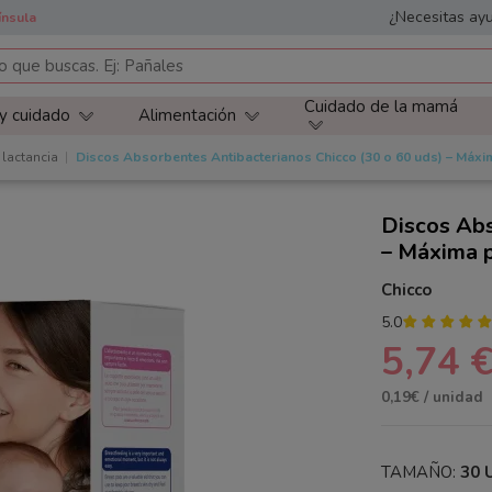
¿Necesitas ayu
ínsula
Cuidado de la mamá
 y cuidado
Alimentación
 lactancia
Discos Absorbentes Antibacterianos Chicco (30 o 60 uds) – Máxima
Discos Abs
– Máxima p
Chicco
5.0
5,74 
0,19€ / unidad
TAMAÑO:
30 