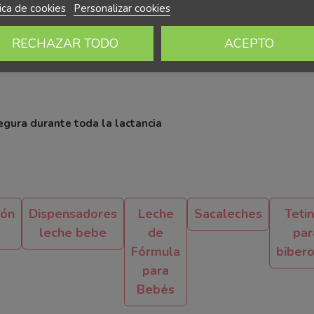
tica de cookies
Personalizar cookies
RECHAZAR TODO
ACEPTO
egura durante toda la lactancia
ión
Dispensadores
Leche
Sacaleches
Teti
leche bebe
de
par
Fórmula
biber
para
Bebés