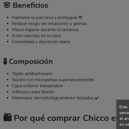
🌸 Beneficios
Mantiene la piel seca y protegida 💙
Reduce riesgo de irritaciones y grietas
Mayor higiene durante la lactancia
Evita manchas en la ropa
Comodidad y discreción diaria
🧪 Composición
Tejido antibacteriano
Núcleo con microperlas superabsorbentes
Capa exterior transpirable
Adhesivo para fijación
Materiales dermatológicamente testados ✔️
Este 
servi
🛍️ Por qué comprar Chicco en 
el an
su us