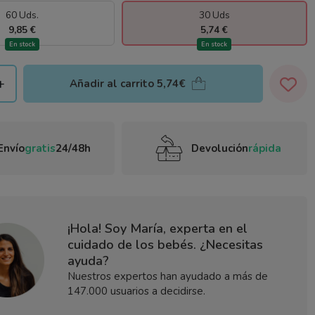
60 Uds.
30 Uds
9,85 €
5,74 €
En stock
En stock
+
Añadir al carrito
5,74€
Envío
gratis
24/48h
Devolución
rápida
¡Hola! Soy María, experta en el
cuidado de los bebés. ¿Necesitas
ayuda?
Nuestros expertos han ayudado a más de
147.000 usuarios a decidirse.