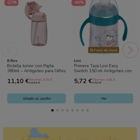
-23%
-40%
Fuera de stock
B.Box
Lovi
Botella Junior con Pajita
Primera Taza Lovi Easy
380ml – Antigoteo para Niños
Switch 150 ml Antigoteo con
| B.Box
Asas
11,10 €
5,72 €
Ahorras 3.31 €
Ahorras 3.81 €
14,41 €
9,53 €
Añadir al carrito
Ver