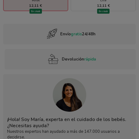
12,11 €
12,11 €
En stock
En stock
Envío
gratis
24/48h
Devolución
rápida
¡Hola! Soy María, experta en el cuidado de los bebés.
¿Necesitas ayuda?
Nuestros expertos han ayudado a más de 147.000 usuarios a
decidirse.