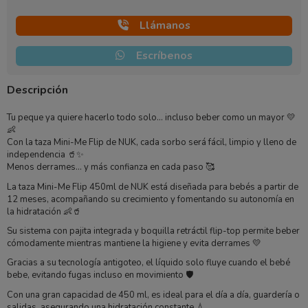
Llámanos
Escríbenos
Descripción
Tu peque ya quiere hacerlo todo solo… incluso beber como un mayor 💛
👶
Con la taza Mini-Me Flip de
NUK
, cada sorbo será fácil, limpio y lleno de
independencia 🥤✨
Menos derrames… y más confianza en cada paso 🥰
La taza Mini-Me Flip 450ml de
NUK
está diseñada para bebés a partir de
12 meses, acompañando su crecimiento y fomentando su autonomía en
la hidratación 👶🥤
Su sistema con pajita integrada y boquilla retráctil flip-top permite beber
cómodamente mientras mantiene la higiene y evita derrames 💛
Gracias a su tecnología antigoteo, el líquido solo fluye cuando el bebé
bebe, evitando fugas incluso en movimiento 🛡️
Con una gran capacidad de 450 ml, es ideal para el día a día, guardería o
salidas, asegurando una hidratación constante 💧