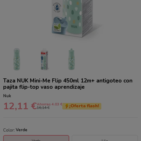
Taza NUK Mini-Me Flip 450ml 12m+ antigoteo con
pajita flip-top vaso aprendizaje
Nuk
12,11 €
Ahorras 4.03 €
¡Oferta flash!
16,14 €
Color:
Verde
Verde
Lila