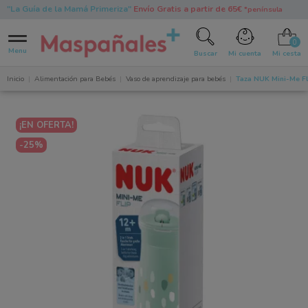
"La Guía de la Mamá Primeriza"
Envío Gratis a partir de 65€
*península
0
Menu
Buscar
Mi cuenta
Mi cesta
Inicio
Alimentación para Bebés
Vaso de aprendizaje para bebés
Taza NUK Mini-Me Fl
¡EN OFERTA!
-25%