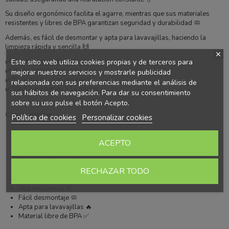
Su diseño ergonómico facilita el agarre, mientras que sus materiales
resistentes y libres de BPA garantizan seguridad y durabilidad 🧼
Además, es fácil de desmontar y apta para lavavajillas, haciendo la
limpieza rápida y sencilla 🙌
✔️ Capacidad de 450 ml
Este sitio web utiliza cookies propias y de terceros para
✔️ Pajita con sistema antigoteo
mejorar nuestros servicios y mostrarle publicidad
✔️ Boquilla flip-top higiénica
relacionada con sus preferencias mediante el análisis de
✔️ Ideal para bebés +12 meses
sus hábitos de navegación. Para dar su consentimiento
sobre su uso pulse el botón Acepto.
Características
Política de cookies
Personalizar cookies
Taza de aprendizaje 450 ml 🥤
ACEPTO
Para bebés 12m+ 👶
Pajita integrada 💧
Sistema antigoteo 🛡️
RECHAZAR TODO
Boquilla flip-top retráctil 🔄
Diseño ergonómico ✋
Alta resistencia 💪
Fácil desmontaje 🧼
Apta para lavavajillas 🔥
Material libre de BPA ✅