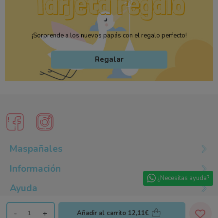
¡Sorprende a los nuevos papás con el regalo perfecto!
Regalar
Maspañales
Información
¿Necesitas ayuda?
Ayuda
-
+
Añadir al carrito
12,11€