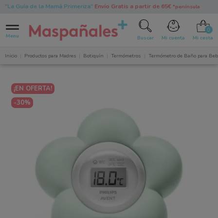
"La Guía de la Mamá Primeriza"
Envío Gratis a partir de 65€
*península
0
Menu
Buscar
Mi cuenta
Mi cesta
Inicio
Productos para Madres
Botiquín
Termómetros
Termómetro de Baño para Beb
¡EN OFERTA!
-30%