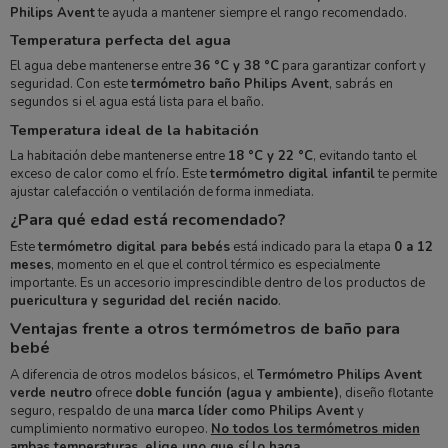
Philips Avent
te ayuda a mantener siempre el rango recomendado.
Temperatura perfecta del agua
El agua debe mantenerse entre
36 °C y 38 °C
para garantizar confort y
seguridad. Con este
termómetro baño Philips Avent
, sabrás en
segundos si el agua está lista para el baño.
Temperatura ideal de la habitación
La habitación debe mantenerse entre
18 °C y 22 °C
, evitando tanto el
exceso de calor como el frío. Este
termómetro digital infantil
te permite
ajustar calefacción o ventilación de forma inmediata.
¿Para qué edad está recomendado?
Este
termómetro digital para bebés
está indicado para la etapa
0 a 12
meses
, momento en el que el control térmico es especialmente
importante. Es un accesorio imprescindible dentro de los productos de
puericultura y seguridad del recién nacido
.
Ventajas frente a otros termómetros de baño para
bebé
A diferencia de otros modelos básicos, el
Termómetro Philips Avent
verde neutro
ofrece
doble función (agua y ambiente)
, diseño flotante
seguro, respaldo de una
marca líder como Philips Avent
y
cumplimiento normativo europeo.
No todos los termómetros miden
ambas temperaturas, elige uno que sí lo haga
.