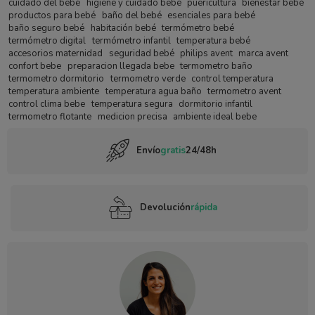
cuidado del bebé
higiene y cuidado bebé
puericultura
bienestar bebé
productos para bebé
baño del bebé
esenciales para bebé
baño seguro bebé
habitación bebé
termómetro bebé
termómetro digital
termómetro infantil
temperatura bebé
accesorios maternidad
seguridad bebé
philips avent
marca avent
confort bebe
preparacion llegada bebe
termometro baño
termometro dormitorio
termometro verde
control temperatura
temperatura ambiente
temperatura agua baño
termometro avent
control clima bebe
temperatura segura
dormitorio infantil
termometro flotante
medicion precisa
ambiente ideal bebe
Envío
gratis
24/48h
Devolución
rápida