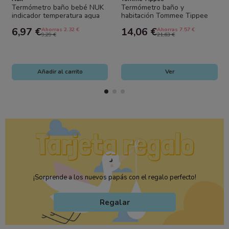
Termómetro baño bebé NUK
Termómetro baño y
indicador temperatura agua
habitación Tommee Tippee
seguro infantil
estrella | Termómetro digital
6,97 €
14,06 €
Ahorras 2.32 €
Ahorras 7.57 €
bebé
9,29 €
21,63 €
Añadir al carrito
Ver
¡Sorprende a los nuevos papás con el regalo perfecto!
Regalar