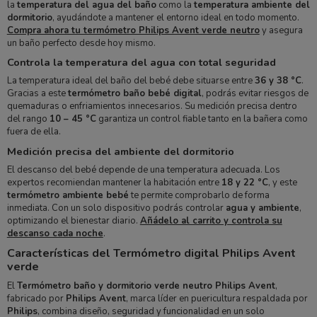
la
temperatura del agua del baño
como la
temperatura ambiente del
dormitorio
, ayudándote a mantener el entorno ideal en todo momento.
Compra ahora tu termómetro Philips Avent verde neutro
y asegura
un baño perfecto desde hoy mismo.
Controla la temperatura del agua con total seguridad
La temperatura ideal del baño del bebé debe situarse entre
36 y 38 °C
.
Gracias a este
termómetro baño bebé digital
, podrás evitar riesgos de
quemaduras o enfriamientos innecesarios. Su medición precisa dentro
del rango
10 – 45 °C
garantiza un control fiable tanto en la bañera como
fuera de ella.
Medición precisa del ambiente del dormitorio
El descanso del bebé depende de una temperatura adecuada. Los
expertos recomiendan mantener la habitación entre
18 y 22 °C
, y este
termómetro ambiente bebé
te permite comprobarlo de forma
inmediata. Con un solo dispositivo podrás controlar
agua y ambiente
,
optimizando el bienestar diario.
Añádelo al carrito y controla su
descanso cada noche
.
Características del Termómetro digital Philips Avent
verde
El
Termómetro baño y dormitorio verde neutro Philips Avent
,
fabricado por
Philips Avent
, marca líder en puericultura respaldada por
Philips
, combina diseño, seguridad y funcionalidad en un solo