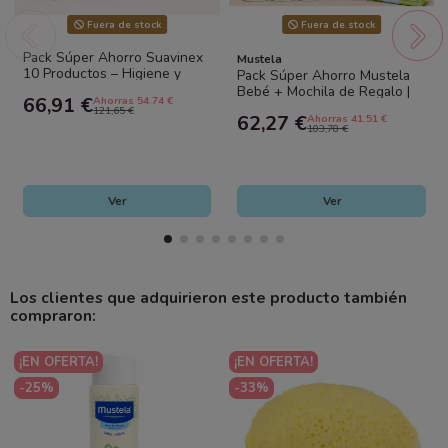
Fuera de stock
Fuera de stock
Pack Súper Ahorro Suavinex
Mustela
10 Productos – Higiene y
Pack Súper Ahorro Mustela
Cuidado Completo para Bebé
Bebé + Mochila de Regalo |
66,91 €
Ahorras 54.74 €
Higiene, Hidratación y
121,65 €
62,27 €
Ahorras 41.51 €
Cuidado...
103,78 €
Ver
Ver
Los clientes que adquirieron este producto también
compraron:
¡EN OFERTA!
¡EN OFERTA!
-25%
-33%