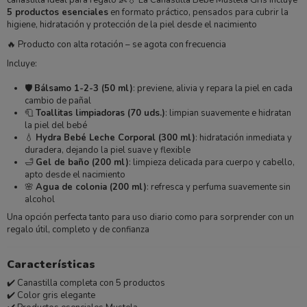
canastilla ideal para regalo 👶💧 La Canastilla Bebé Mustela Gris incluye
5 productos esenciales
en formato práctico, pensados para cubrir la
higiene, hidratación y protección de la piel desde el nacimiento
🔥 Producto con alta rotación – se agota con frecuencia
Incluye:
🛡️
Bálsamo 1-2-3 (50 ml)
: previene, alivia y repara la piel en cada
cambio de pañal
🧻
Toallitas limpiadoras (70 uds.)
: limpian suavemente e hidratan
la piel del bebé
💧
Hydra Bebé Leche Corporal (300 ml)
: hidratación inmediata y
duradera, dejando la piel suave y flexible
🛁
Gel de baño (200 ml)
: limpieza delicada para cuerpo y cabello,
apto desde el nacimiento
🌸
Agua de colonia (200 ml)
: refresca y perfuma suavemente sin
alcohol
Una opción perfecta tanto para uso diario como para sorprender con un
regalo útil, completo y de confianza
Características
✔️ Canastilla completa con 5 productos
✔️ Color gris elegante