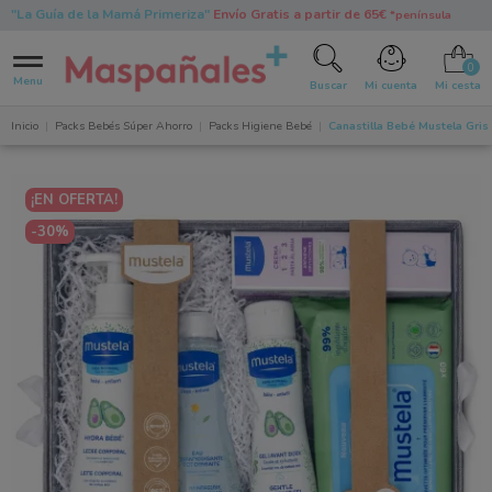
"La Guía de la Mamá Primeriza"
Envío Gratis a partir de 65€
*península
0
Menu
Buscar
Mi cuenta
Mi cesta
Inicio
Packs Bebés Súper Ahorro
Packs Higiene Bebé
Canastilla Bebé Mustela Gris
¡EN OFERTA!
-30%