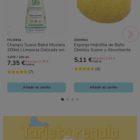
Mustela
Olmitos
Champú Suave Bebé Mustela
Esponja Hidrófila de Baño
200ml | Limpieza Delicada sin
Olmitos Suave y Absorbente
Lloros
para Bebé
3,67€ / 100 ml
5,11 €
Ahorras 2.51 €
7,35 €
Ahorras 2.45 €
7,62 €
9,80 €
(4)
(7)
Añadir al carrito
Añadir al carrito