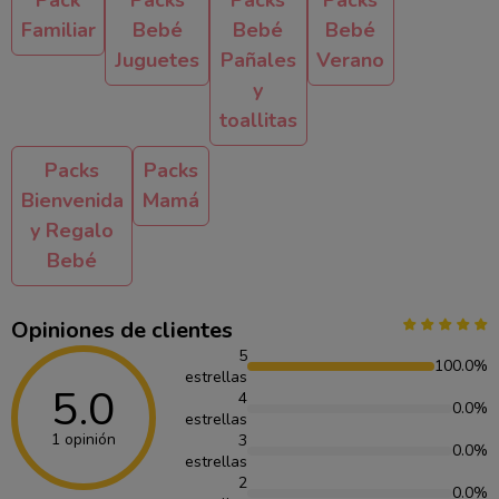
Pack
Packs
Packs
Packs
Familiar
Bebé
Bebé
Bebé
Juguetes
Pañales
Verano
y
toallitas
Packs
Packs
Bienvenida
Mamá
y Regalo
Bebé
Opiniones de clientes
5
100.0%
estrellas
5.0
4
0.0%
estrellas
1 opinión
3
0.0%
estrellas
2
0.0%