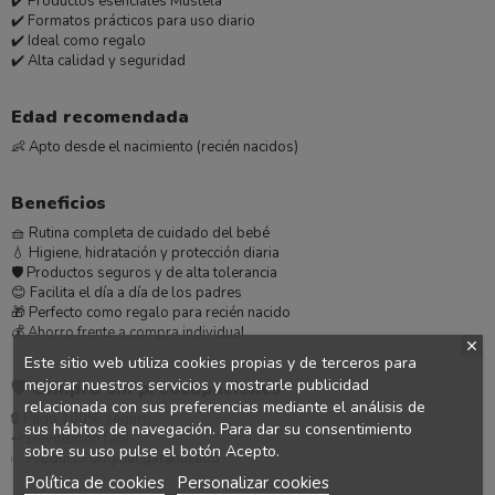
✔️ Productos esenciales Mustela
✔️ Formatos prácticos para uso diario
✔️ Ideal como regalo
✔️ Alta calidad y seguridad
Edad recomendada
👶 Apto desde el nacimiento (recién nacidos)
Beneficios
🧺 Rutina completa de cuidado del bebé
💧 Higiene, hidratación y protección diaria
🛡️ Productos seguros y de alta tolerancia
😊 Facilita el día a día de los padres
🎁 Perfecto como regalo para recién nacido
💰 Ahorro frente a compra individual
Este sitio web utiliza cookies propias y de terceros para
mejorar nuestros servicios y mostrarle publicidad
🛡️
Compra sin preocupaciones
relacionada con sus preferencias mediante el análisis de
🔒 Pago 100% seguro
sus hábitos de navegación. Para dar su consentimiento
↩️ Devolución fácil
sobre su uso pulse el botón Acepto.
✅ Producto original garantizado
Política de cookies
Personalizar cookies