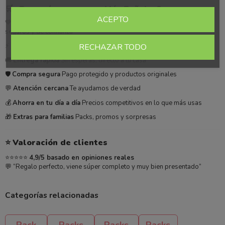
🛒
¿Por qué comprar en Más Pañales?
ACEPTO
💙
Expertos en bebé al mejor precio
Solo productos esenciales,
seguros y de confianza
⚡
¡Date prisa! Se agotan rápido
Alta rotación en productos clave
RECHAZAR TODO
🚚
Entrega rápida
Sin esperas, directo a tu casa
🛡️
Compra segura
Pago protegido y productos originales
💬
Atención cercana
Te ayudamos de verdad
💰
Ahorra en tu día a día
Precios competitivos en lo que más usas
🎁
Extras para familias
Packs, promos y sorpresas
⭐
Valoración de clientes
⭐⭐⭐⭐⭐
4,9/5 basado en opiniones reales
💬 “Regalo perfecto, viene súper completo y muy bien presentado”
Categorías relacionadas