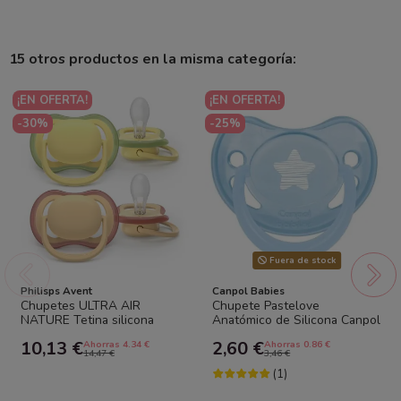
15 otros productos en la misma categoría:
¡EN OFERTA!
¡EN OFERTA!
-30%
-25%
Fuera de stock
Philisps Avent
Canpol Babies
Chupetes ULTRA AIR
Chupete Pastelove
NATURE Tetina silicona
Anatómico de Silicona Canpol
orthodontic 0-6 m. Philips
Babies Talla B (6-18 meses) –
10,13 €
2,60 €
Ahorras 4.34 €
Ahorras 0.86 €
Avent
Suave y...
14,47 €
3,46 €
(1)