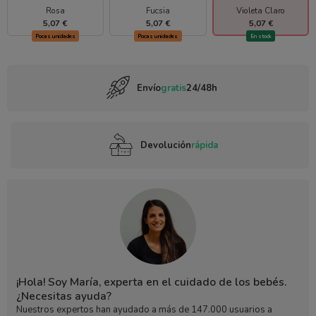
Rosa
Fucsia
Violeta Claro
5,07 €
5,07 €
5,07 €
Pocas unidades
Pocas unidades
En stock
Envío
gratis
24/48h
Devolución
rápida
¡Hola! Soy María, experta en el cuidado de los bebés.
¿Necesitas ayuda?
Nuestros expertos han ayudado a más de 147.000 usuarios a