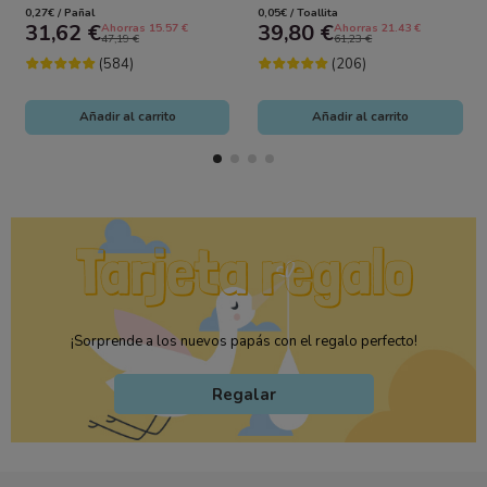
Pañales (2x58)– Sequedad
Uds (18x48) – Nuevo Formato
0,27€ / Pañal
0,05€ / Toallita
Duradera y...
Más...
31,62 €
39,80 €
Ahorras 15.57 €
Ahorras 21.43 €
47,19 €
61,23 €
(584)
(206)
Añadir al carrito
Añadir al carrito
¡Sorprende a los nuevos papás con el regalo perfecto!
Regalar