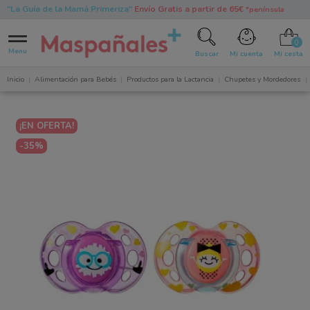
"La Guía de la Mamá Primeriza"
Envío Gratis a partir de 65€
*península
0
Menu
Buscar
Mi cuenta
Mi cesta
Inicio
Alimentación para Bebés
Productos para la Lactancia
Chupetes y Mordedores
¡EN OFERTA!
-35%