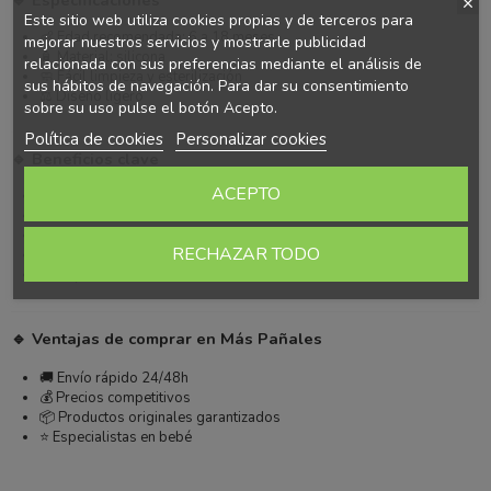
Este sitio web utiliza cookies propias y de terceros para
👶 Edad recomendada: 6 a 18 meses
mejorar nuestros servicios y mostrarle publicidad
🧴 Material: silicona
relacionada con sus preferencias mediante el análisis de
🧼 Fácil limpieza y esterilización
sus hábitos de navegación. Para dar su consentimiento
⚖️ Diseño ligero
sobre su uso pulse el botón Acepto.
Política de cookies
Personalizar cookies
🔹 Beneficios clave
ACEPTO
Adaptado a etapa de crecimiento 👶
Favorece la calma 😴
Reduce irritaciones 💧
RECHAZAR TODO
Diseño atractivo 🎨
Ideal para uso diario 🍼
🔹 Ventajas de comprar en Más Pañales
🚚 Envío rápido 24/48h
💰 Precios competitivos
📦 Productos originales garantizados
⭐ Especialistas en bebé