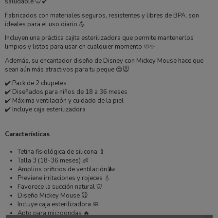
saludable 🦷💕
Fabricados con materiales seguros, resistentes y libres de BPA, son
ideales para el uso diario 💪
Incluyen una práctica cajita esterilizadora que permite mantenerlos
limpios y listos para usar en cualquier momento 🧼✨
Además, su encantador diseño de
Disney
con Mickey Mouse hace que
sean aún más atractivos para tu peque 😍🐭
✔️ Pack de 2 chupetes
✔️ Diseñados para niños de 18 a 36 meses
✔️ Máxima ventilación y cuidado de la piel
✔️ Incluye caja esterilizadora
Características
Tetina fisiológica de silicona 🍼
Talla 3 (18-36 meses) 👶
Amplios orificios de ventilación 🌬️
Previene irritaciones y rojeces 💧
Favorece la succión natural 🦷
Diseño Mickey Mouse 🐭
Incluye caja esterilizadora 🧼
Apto para microondas 🔥