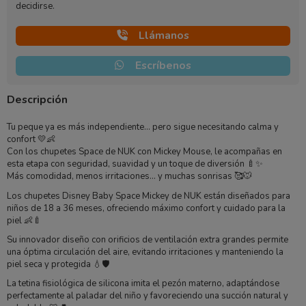
decidirse.
Llámanos
Escríbenos
Descripción
Tu peque ya es más independiente… pero sigue necesitando calma y
confort 💛👶
Con los chupetes Space de
NUK
con
Mickey Mouse
, le acompañas en
esta etapa con seguridad, suavidad y un toque de diversión 🍼✨
Más comodidad, menos irritaciones… y muchas sonrisas 🥰🐭
Los chupetes Disney Baby Space Mickey de
NUK
están diseñados para
niños de 18 a 36 meses, ofreciendo máximo confort y cuidado para la
piel 👶🍼
Su innovador diseño con orificios de ventilación extra grandes permite
una óptima circulación del aire, evitando irritaciones y manteniendo la
piel seca y protegida 💧🛡️
La tetina fisiológica de silicona imita el pezón materno, adaptándose
perfectamente al paladar del niño y favoreciendo una succión natural y