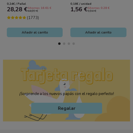
Unidades (2x58) – Suavidad...
Protección y Sujeción
0,24€ / Pañal
0,16€ / unidad
Nocturna
28,28 €
1,56 €
Ahorras 16.61 €
Ahorras 0.28 €
44,89 €
1,84 €
(1773)
Añadir al carrito
Añadir al carrito
¡Sorprende a los nuevos papás con el regalo perfecto!
Regalar