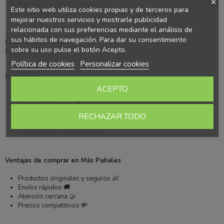
Material resistente y seguro 💪
Este sitio web utiliza cookies propias y de terceros para
Libre de BPA ✅
mejorar nuestros servicios y mostrarle publicidad
relacionada con sus preferencias mediante el análisis de
sus hábitos de navegación. Para dar su consentimiento
Edad recomendada
sobre su uso pulse el botón Acepto.
De 18 a 36 meses 👶
Política de cookies
Personalizar cookies
Beneficios
ACEPTO
Protege la piel sensible 💛
Reduce irritaciones 🛡️
Aporta calma y confort 😌
RECHAZAR TODO
Favorece el desarrollo oral 🦷
Fácil limpieza y transporte 🧼
Ventajas de comprar en Más Pañales
Productos originales y seguros 👶
Envíos rápidos 🚚
Atención cercana 🤝
Precios competitivos 💸