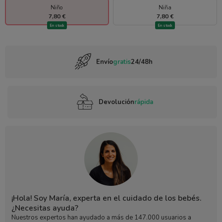
Niño
Niña
7,80 €
7,80 €
En stock
En stock
Envío
gratis
24/48h
Devolución
rápida
¡Hola! Soy María, experta en el cuidado de los bebés.
¿Necesitas ayuda?
Nuestros expertos han ayudado a más de 147.000 usuarios a