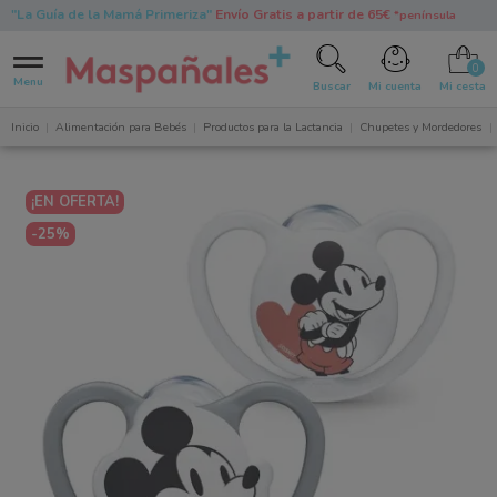
"La Guía de la Mamá Primeriza"
Envío Gratis a partir de 65€
*península
0
Menu
Buscar
Mi cuenta
Mi cesta
Inicio
Alimentación para Bebés
Productos para la Lactancia
Chupetes y Mordedores
¡EN OFERTA!
-25%