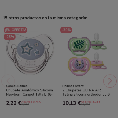
15 otros productos en la misma categoría:
¡EN OFERTA!
-30%
-25%
Canpol Babies
Philisps Avent
Chupete Anatómico Silicona
2 Chupetes ULTRA AIR
Newborn Canpol Talla B (6-
Tetina silicona orthodontic 6
18 meses) – Comodidad y
-18 m. Philips Avent
2,22 €
10,13 €
Ahorras 0.74 €
Ahorras 4.34 €
Seguridad...
2,96 €
14,47 €