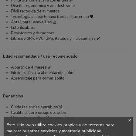
Punta blanda y suave con encías 👶
Diseño ergonómico y antideslizante
Fácil recogida de alimentos
Tecnología antibacteriana (reduce bacterias) 🛡️
Aptas para lavavajillas 🧺
Esterilizables
Resistentes y duraderas
Libre de BPA, PVC, BPS, ftalatos y nitrosaminas ✔️
Edad recomendada / uso recomendado
A partir de
4 meses
👶
Introducción a la alimentación sólida
Aprendizaje para comer solito
Beneficios
Cuida las encías sensibles 💙
Facilita el aprendizaje del bebé
Mejora la coordinación mano-boca
Mayor higiene y seguridad
Este sitio web utiliza cookies propias y de terceros para
Uso cómodo y práctico
mejorar nuestros servicios y mostrarle publicidad