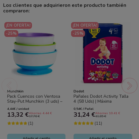
Los clientes que adquirieron este producto también
compraron:
¡EN OFERTA!
¡EN OFERTA!
-25%
-25%
Munchkin
Dodot
Pack Cuencos con Ventosa
Pañales Dodot Activity Talla
Stay-Put Munchkin (3 uds) –
4 (58 Uds) | Máxima
Boles Antideslizantes para
Absorción Bebé
4,44€ / unidad
0,54€ / Pañal
Bebé |...
13,32 €
31,24 €
Ahorras 4.44 €
Ahorras 10.41 €
17,76 €
41,65 €
(1)
(11)
Añadir al carrito
Añadir al carrito