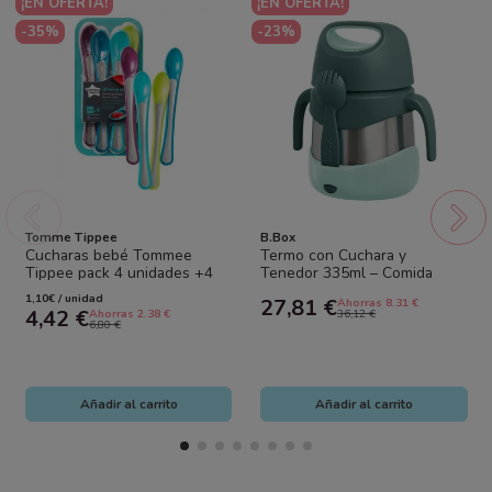
¡EN OFERTA!
¡EN OFERTA!
-35%
-23%
Tomme Tippee
B.Box
Cucharas bebé Tommee
Termo con Cuchara y
Tippee pack 4 unidades +4
Tenedor 335ml – Comida
meses | Cucharas blandas
Bebé | B.Box
1,10€ / unidad
27,81 €
Ahorras 8.31 €
aprendizaje
4,42 €
Ahorras 2.38 €
36,12 €
6,80 €
Añadir al carrito
Añadir al carrito