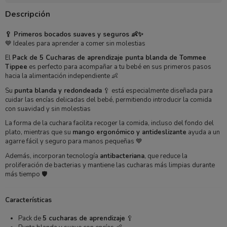
Descripción
🥄 Primeros bocados suaves y seguros 👶✨
💙 Ideales para aprender a comer sin molestias
El
Pack de 5 Cucharas de aprendizaje punta blanda de Tommee
Tippee
es perfecto para acompañar a tu bebé en sus primeros pasos
hacia la alimentación independiente 👶
Su
punta blanda y redondeada
🥄 está especialmente diseñada para
cuidar las encías delicadas del bebé, permitiendo introducir la comida
con suavidad y sin molestias
La forma de la cuchara facilita recoger la comida, incluso del fondo del
plato, mientras que su
mango ergonómico y antideslizante
ayuda a un
agarre fácil y seguro para manos pequeñas 💙
Además, incorporan tecnología
antibacteriana
, que reduce la
proliferación de bacterias y mantiene las cucharas más limpias durante
más tiempo 🛡️
Características
Pack de
5 cucharas de aprendizaje
🥄