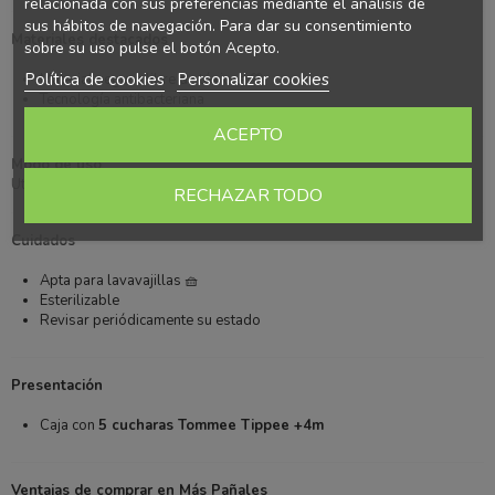
relacionada con sus preferencias mediante el análisis de
sus hábitos de navegación. Para dar su consentimiento
Materiales destacados
sobre su uso pulse el botón Acepto.
Política de cookies
Personalizar cookies
Material seguro libre de tóxicos 💚
Tecnología antibacteriana
ACEPTO
Modo de uso
Utilizar para alimentar al bebé o permitir que practique por sí mismo.
RECHAZAR TODO
Cuidados
Apta para lavavajillas 🧺
Esterilizable
Revisar periódicamente su estado
Presentación
Caja con
5 cucharas Tommee Tippee +4m
Ventajas de comprar en Más Pañales