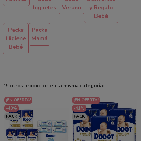
Juguetes
Verano
y Regalo
Bebé
Packs
Packs
Higiene
Mamá
Bebé
15 otros productos en la misma categoría:
¡EN OFERTA!
¡EN OFERTA!
-40%
-41%
PACK
PACK