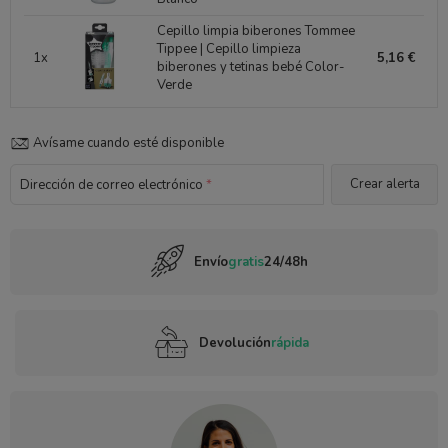
Cepillo limpia biberones Tommee
Tippee | Cepillo limpieza
1x
5,16 €
biberones y tetinas bebé Color-
Verde
Avísame cuando esté disponible
Dirección de correo electrónico
*
Envío
gratis
24/48h
Devolución
rápida