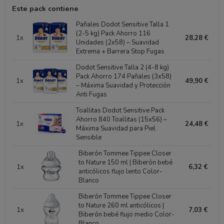
Este pack contiene
Pañales Dodot Sensitive Talla 1
(2-5 kg) Pack Ahorro 116
1x
28,28 €
Unidades (2x58) – Suavidad
Extrema + Barrera Stop Fugas
Dodot Sensitive Talla 2 (4-8 kg)
Pack Ahorro 174 Pañales (3x58)
1x
49,90 €
– Máxima Suavidad y Protección
Anti Fugas
Toallitas Dodot Sensitive Pack
Ahorro 840 Toallitas (15x56) –
1x
24,48 €
Máxima Suavidad para Piel
Sensible
Biberón Tommee Tippee Closer
to Nature 150 ml | Biberón bebé
1x
6,32 €
anticólicos flujo lento Color-
Blanco
Biberón Tommee Tippee Closer
to Nature 260 ml anticólicos |
1x
7,03 €
Biberón bebé flujo medio Color-
Blanco