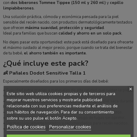
con
dos biberones Tommee Tippee (150 ml y 260 ml)
y
cepillo
limpiabiberones
.
Una solución práctica, cómoda y económica pensada para la piel
sensible del recién nacido, con productos dermatológicamente testados
que ofrecen
máxima suavidad, protección y seguridad
.
Ideal para familias que buscan
calidad y ahorro en un solo pack
.
No dejes pasar esta oportunidad: este pack está diseñado para ofrecerte
el máximo cuidado al mejor precio, porque cuando se trata del bienestar
de tu bebé,
el ahorro también es importante
.
¿Qué incluye este pack?
👶 Pañales Dodot Sensitive Talla 1
Especialmente diseñados para los primeros días del bebé:
• Suavidad extra gracias a materiales de alta calidad que cuidan la piel
Este sitio web utiliza cookies propias y de terceros para
sensible.
mejorar nuestros servicios y mostrarle publicidad
• Alta capacidad de absorción que ayuda a mantener la piel seca durante
relacionada con sus preferencias mediante el análisis de
horas.
sus hábitos de navegación. Para dar su consentimiento
• Indicador de humedad que facilita el cambio a padres primerizos.
• Ajuste cómodo y seguro que reduce el riesgo de fugas sin oprimir.
sobre su uso pulse el botón Acepto.
• Dermatológicamente testados y recomendados para recién nacidos.
Política de cookies
Personalizar cookies
• Protección continua tanto de día como de noche.