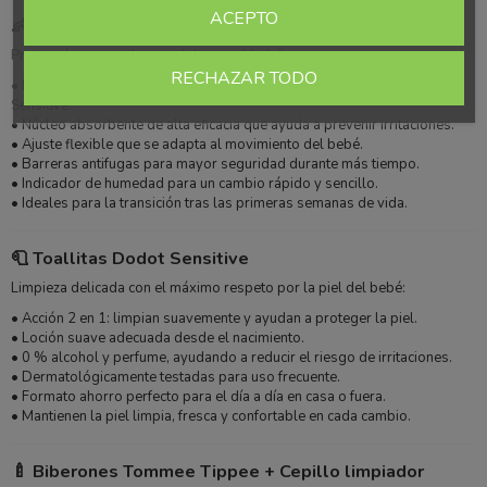
ACEPTO
👶 Pañales Dodot Sensitive Talla 2
Protección avanzada a medida que el bebé crece:
RECHAZAR TODO
• Mantienen la misma suavidad y cuidado dermatológico de la gama
Sensitive.
• Núcleo absorbente de alta eficacia que ayuda a prevenir irritaciones.
• Ajuste flexible que se adapta al movimiento del bebé.
• Barreras antifugas para mayor seguridad durante más tiempo.
• Indicador de humedad para un cambio rápido y sencillo.
• Ideales para la transición tras las primeras semanas de vida.
🧻 Toallitas Dodot Sensitive
Limpieza delicada con el máximo respeto por la piel del bebé:
• Acción 2 en 1: limpian suavemente y ayudan a proteger la piel.
• Loción suave adecuada desde el nacimiento.
• 0 % alcohol y perfume, ayudando a reducir el riesgo de irritaciones.
• Dermatológicamente testadas para uso frecuente.
• Formato ahorro perfecto para el día a día en casa o fuera.
• Mantienen la piel limpia, fresca y confortable en cada cambio.
🍼 Biberones Tommee Tippee + Cepillo limpiador