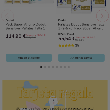
Dodot
Dodot
Pack Súper Ahorro Dodot
Pañales Dodot Sensitive Talla
Sensitive: Pañales Talla 1
1 (2-5 kg) Pack Súper Ahorro
(116) + Talla 2 (174) +
232 uds (4x58) Alta...
0,24€ / Pañal
114,90 €
Ahorras 76.59 €
Toallitas...
55,54 €
191,49 €
Ahorras 38.60 €
94,14 €
(6)
Añadir al carrito
Añadir al carrito
¡Sorprende a los nuevos papás con el regalo perfecto!