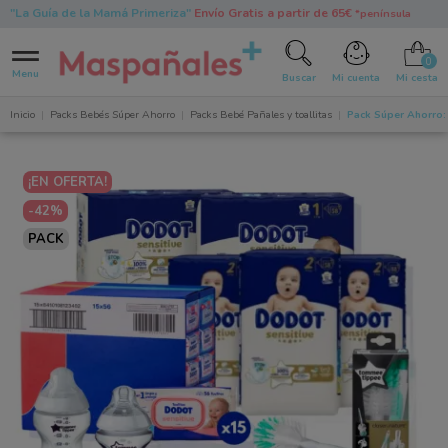
"La Guía de la Mamá Primeriza"
Envío Gratis a partir de 65€
*península
0
Menu
Buscar
Mi cuenta
Mi cesta
Inicio
Packs Bebés Súper Ahorro
Packs Bebé Pañales y toallitas
Pack Súper Ahorro: 
¡EN OFERTA!
-42%
PACK