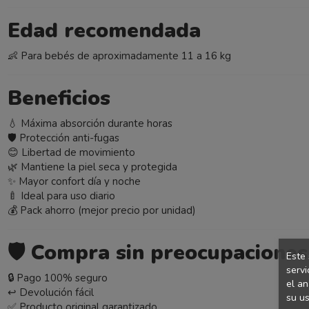
Edad recomendada
👶 Para bebés de aproximadamente 11 a 16 kg
Beneficios
💧 Máxima absorción durante horas
🛡️ Protección anti-fugas
😊 Libertad de movimiento
🌿 Mantiene la piel seca y protegida
✨ Mayor confort día y noche
🍼 Ideal para uso diario
💰 Pack ahorro (mejor precio por unidad)
🛡️
Compra sin preocupaciones
Este 
servi
🔒 Pago 100% seguro
el an
↩️ Devolución fácil
su us
✅ Producto original garantizado