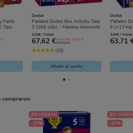
ck
Dodot
Dodot
y Pants
Pañales Dodot Box Activity Talla
Pañales Do
| Tipo
3 (168 Uds) – Máxima Absorción
6 (+13 kg
para el Uso Diario
– Máxima A
0,40€ / Pañal
0,54€ / Pañal
67,62 €
63,71 
 €
Ahorras 36.42 €
104,04 €
(20)
Añadir al carrito
n compraron:
¡EN OFERTA!
¡EN OFERT
-25%
-25%