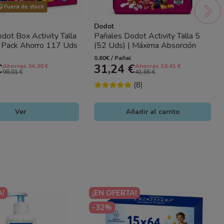
Fuera de stock
Dodot
dot Box Activity Talla
Pañales Dodot Activity Talla 5
) Pack Ahorro 117 Uds
(52 Uds) | Máxima Absorción
bsorción para...
Bebé
0,60€ / Pañal
€
31,24 €
Ahorras 34.30 €
Ahorras 10.41 €
98,01 €
41,65 €
(8)
Ver
Añadir al carrito
A!
¡EN OFERTA!
-32%