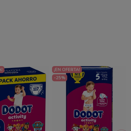
A!
¡EN OFERTA!
-25%