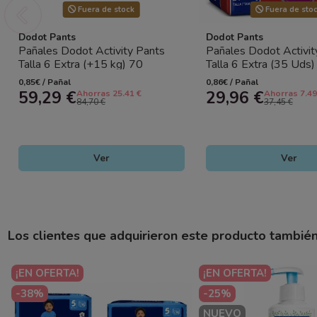
Fuera de stock
Fuera de sto
Dodot Pants
Dodot Pants
Pañales Dodot Activity Pants
Pañales Dodot Activit
Talla 6 Extra (+15 kg) 70
Talla 6 Extra (35 Uds) 
Pañales (2x35) | Tipo Braguita
Braguita Bebé
0,85€ / Pañal
0,86€ / Pañal
Bebé
59,29 €
29,96 €
Ahorras 25.41 €
Ahorras 7.49
84,70 €
37,45 €
Ver
Ver
Los clientes que adquirieron este producto tambié
¡EN OFERTA!
¡EN OFERTA!
-38%
-25%
NUEVO