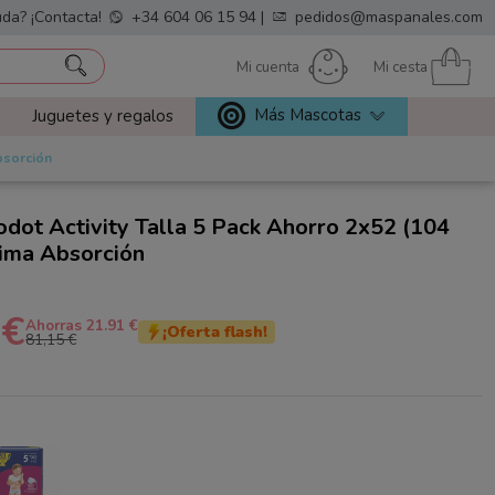
da? ¡Contacta!
+34 604 06 15 94
|
pedidos@maspanales.com
Mi cuenta
Mi cesta
Más Mascotas
Juguetes y regalos
bsorción
dot Activity Talla 5 Pack Ahorro 2x52 (104
xima Absorción
 €
Ahorras 21.91 €
¡Oferta flash!
81,15 €