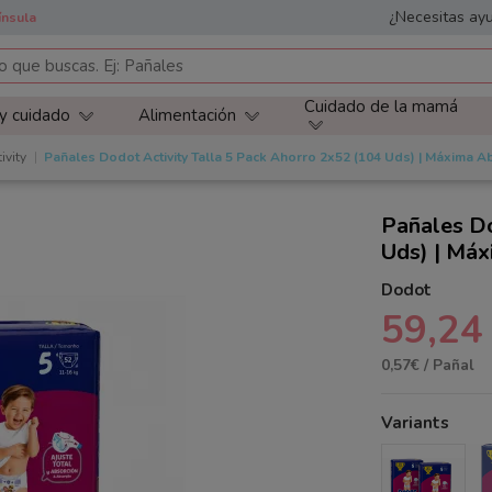
¿Necesitas ayu
ínsula
Cuidado de la mamá
 y cuidado
Alimentación
ivity
Pañales Dodot Activity Talla 5 Pack Ahorro 2x52 (104 Uds) | Máxima A
Pañales Do
Uds) | Má
Dodot
59,24
0,57€ / Pañal
Variants