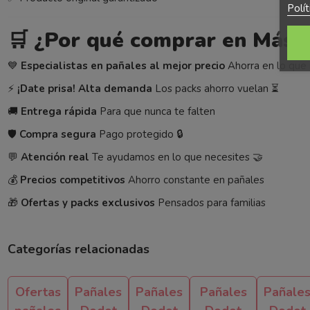
Polí
🛒
¿Por qué comprar en Más 
💙
Especialistas en pañales al mejor precio
Ahorra en lo que 
⚡
¡Date prisa! Alta demanda
Los packs ahorro vuelan ⏳
🚚
Entrega rápida
Para que nunca te falten
🛡️
Compra segura
Pago protegido 🔒
💬
Atención real
Te ayudamos en lo que necesites 🤝
💰
Precios competitivos
Ahorro constante en pañales
🎁
Ofertas y packs exclusivos
Pensados para familias
Categorías relacionadas
Ofertas
Pañales
Pañales
Pañales
Pañale