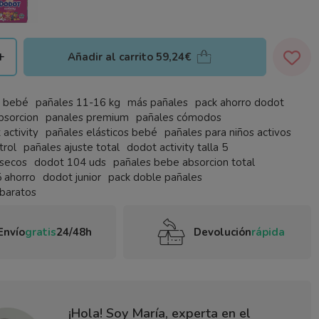
+
Añadir al carrito
59,24€
e bebé
pañales 11-16 kg
más pañales
pack ahorro dodot
bsorcion
panales premium
pañales cómodos
activity
pañales elásticos bebé
pañales para niños activos
trol
pañales ajuste total
dodot activity talla 5
 secos
dodot 104 uds
pañales bebe absorcion total
5 ahorro
dodot junior
pack doble pañales
baratos
Envío
gratis
24/48h
Devolución
rápida
¡Hola! Soy María, experta en el