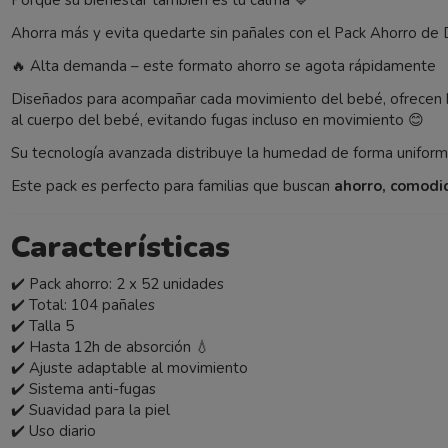
Porque su bienestar también es tu calma 💙
Ahorra más y evita quedarte sin pañales con el Pack Ahorro de
🔥 Alta demanda – este formato ahorro se agota rápidamente
Diseñados para acompañar cada movimiento del bebé, ofrecen
al cuerpo del bebé, evitando fugas incluso en movimiento 😊
Su tecnología avanzada distribuye la humedad de forma uniforme
Este pack es perfecto para familias que buscan
ahorro, comodi
Características
✔️ Pack ahorro: 2 x 52 unidades
✔️ Total: 104 pañales
✔️ Talla 5
✔️ Hasta 12h de absorción 💧
✔️ Ajuste adaptable al movimiento
✔️ Sistema anti-fugas
✔️ Suavidad para la piel
✔️ Uso diario