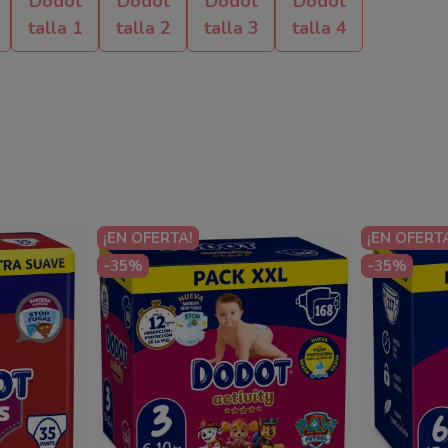
Dodot
Dodot
Dodot
Dodot
talla 1
talla 2
talla 3
talla 4
¡EN OFERTA!
¡EN OFERT
-35%
-35%