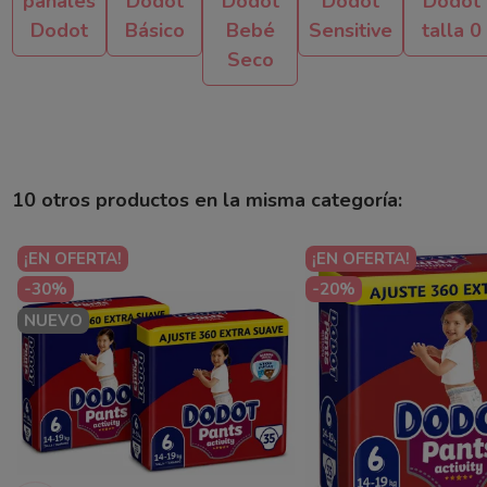
pañales
Dodot
Dodot
Dodot
Dodot
Dodot
Básico
Bebé
Sensitive
talla 0
Seco
10 otros productos en la misma categoría:
¡EN OFERTA!
¡EN OFERTA!
-30%
-20%
NUEVO