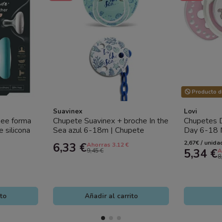
Producto di
Suavinex
Lovi
ee forma
Chupete Suavinex + broche In the
Chupetes D
 silicona
Sea azul 6-18m | Chupete
Day 6-18 
anatómico silicona bebé
Silicona
2,67€ / unida
6,33 €
Ahorras 3.12 €
5,34 €
9,45 €
A
8
ito
Añadir al carrito