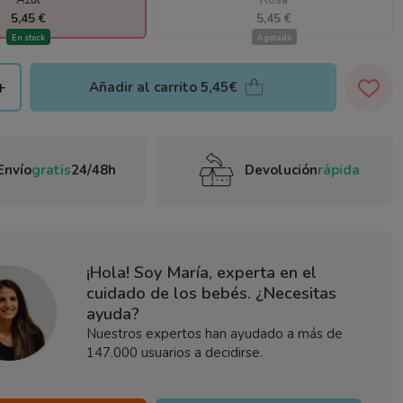
5,45 €
5,45 €
En stock
Agotado
+
Añadir al carrito
5,45€
Envío
gratis
24/48h
Devolución
rápida
¡Hola! Soy María, experta en el
cuidado de los bebés. ¿Necesitas
ayuda?
Nuestros expertos han ayudado a más de
147.000 usuarios a decidirse.