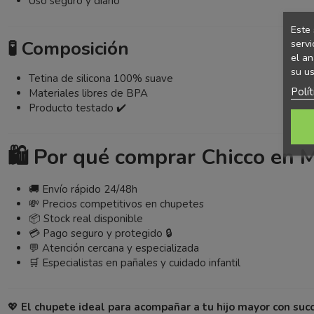
Uso seguro y diario
Este 
🧪 Composición
servi
el an
su us
Tetina de silicona 100% suave
Polí
Materiales libres de BPA
Producto testado ✔️
🛍️ Por qué comprar Chicco en 
🚚 Envío rápido 24/48h
💸 Precios competitivos en chupetes
📦 Stock real disponible
💳 Pago seguro y protegido 🔒
💬 Atención cercana y especializada
🛒 Especialistas en pañales y cuidado infantil
💖
El chupete ideal para acompañar a tu hijo mayor con succ