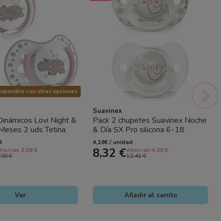
sponible con otras opciones
Suavinex
inámicos Lovi Night &
Pack 2 chupetes Suavinex Noche
Meses 2 uds Tetina
& Día SX Pro silicona 6-18
meses | Chupete bebé brilla...
d
4,16€ / unidad
8,32 €
horras 3.56 €
Ahorras 4.09 €
,90 €
12,41 €
Ver
Añadir al carrito