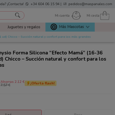
da? ¡Contacta!
+34 604 06 15 94
|
pedidos@maspanales.com
Mi cuenta
Mi cesta
Más Mascotas
Juguetes y regalos
 ud) Chicco – Succión natural y confort para los más grandes
ysio Forma Silicona “Efecto Mamá” (16-36
d) Chicco – Succión natural y confort para los
es
€
Ahorras 2.12 €
¡Oferta flash!
7,57 €
Azul
Rosa