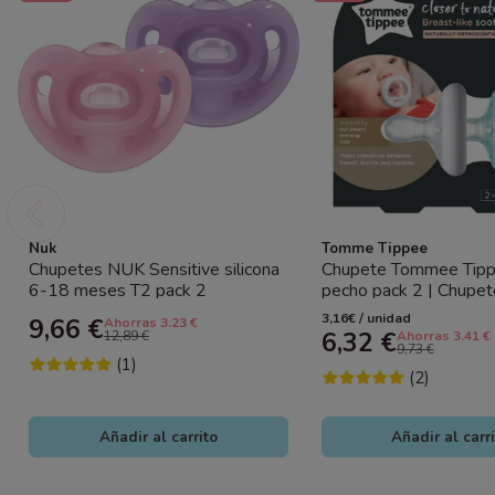
Nuk
Tomme Tippee
Chupetes NUK Sensitive silicona
Chupete Tommee Tipp
6-18 meses T2 pack 2
pecho pack 2 | Chupete
ultrasuaves sin anilla
bebé natural
3,16€ / unidad
9,66 €
Ahorras 3.23 €
6,32 €
12,89 €
Ahorras 3.41 €
9,73 €
(1)
(2)
Añadir al carrito
Añadir al carr