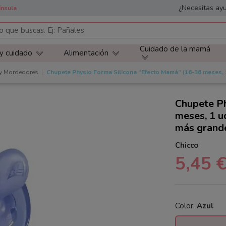
¿Necesitas ayu
ínsula
Cuidado de la mamá
 y cuidado
Alimentación
y Mordedores
Chupete Physio Forma Silicona “Efecto Mamá” (16-36 meses, 1
Chupete Ph
meses, 1 u
más grand
Chicco
5,45 
Color:
Azul