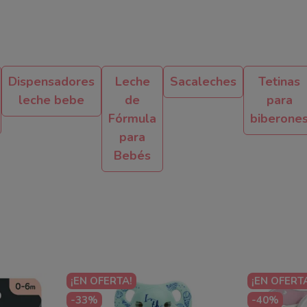
Dispensadores
Leche
Sacaleches
Tetinas
leche bebe
de
para
Fórmula
biberone
para
Bebés
¡EN OFERTA!
¡EN OFERT
-33%
-40%