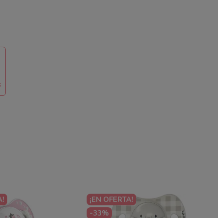
s
A!
¡EN OFERTA!
-33%