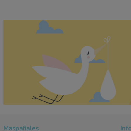
Maspañales
Inf