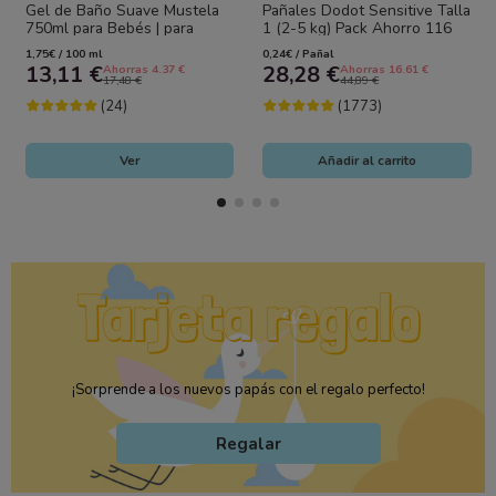
Gel de Baño Suave Mustela
Pañales Dodot Sensitive Talla
750ml para Bebés | para
1 (2-5 kg) Pack Ahorro 116
Cuerpo y Cabello del Bebé
Unidades (2x58) – Suavidad...
1,75€ / 100 ml
0,24€ / Pañal
13,11 €
28,28 €
Ahorras 4.37 €
Ahorras 16.61 €
17,48 €
44,89 €
(24)
(1773)
Ver
Añadir al carrito
¡Sorprende a los nuevos papás con el regalo perfecto!
Regalar