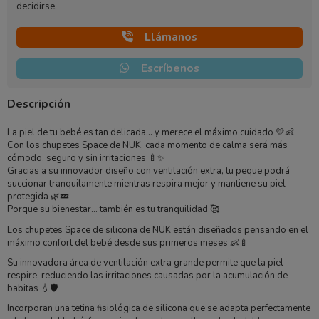
decidirse.
Llámanos
Escríbenos
Descripción
La piel de tu bebé es tan delicada… y merece el máximo cuidado 💛👶
Con los chupetes Space de
NUK
, cada momento de calma será más
cómodo, seguro y sin irritaciones 🍼✨
Gracias a su innovador diseño con ventilación extra, tu peque podrá
succionar tranquilamente mientras respira mejor y mantiene su piel
protegida 🌿💤
Porque su bienestar… también es tu tranquilidad 🥰
Los chupetes Space de silicona de
NUK
están diseñados pensando en el
máximo confort del bebé desde sus primeros meses 👶🍼
Su innovadora área de ventilación extra grande permite que la piel
respire, reduciendo las irritaciones causadas por la acumulación de
babitas 💧🛡️
Incorporan una tetina fisiológica de silicona que se adapta perfectamente