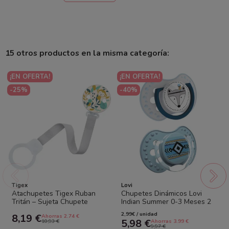
15 otros productos en la misma categoría:
¡EN OFERTA!
¡EN OFERTA!
-25%
-40%
Tigex
Lovi
Atachupetes Tigex Ruban
Chupetes Dinámicos Lovi
Tritán – Sujeta Chupete
Indian Summer 0-3 Meses 2
Seguro, Resistente y Sin BPA
uds Tetina Silicona
2,99€ / unidad
8,19 €
Ahorras 2.74 €
5,98 €
10,93 €
Ahorras 3.99 €
9,97 €