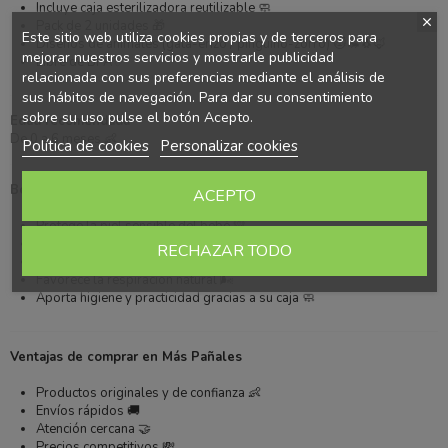
Incluye caja esterilizadora reutilizable 🧼
Pack de 2 unidades 🎁
Este sitio web utiliza cookies propias y de terceros para
Diseños de animales (gata-erizo / pingüino-zorro) 🐱🦔🐧🦊
mejorar nuestros servicios y mostrarle publicidad
Libre de BPA ✅
relacionada con sus preferencias mediante el análisis de
sus hábitos de navegación. Para dar su consentimiento
sobre su uso pulse el botón Acepto.
Edad recomendada
De 0 a 6 meses 👶
Política de cookies
Personalizar cookies
Beneficios
ACEPTO
Protege la piel sensible del bebé 💛
Reduce irritaciones y rojeces 🛡️
RECHAZAR TODO
Mejora la comodidad durante la succión 😌
Favorece la respiración natural 🌬️
Aporta higiene y practicidad gracias a su caja 🧼
Ventajas de comprar en Más Pañales
Productos originales y de confianza 👶
Envíos rápidos 🚚
Atención cercana 🤝
Precios competitivos 💸