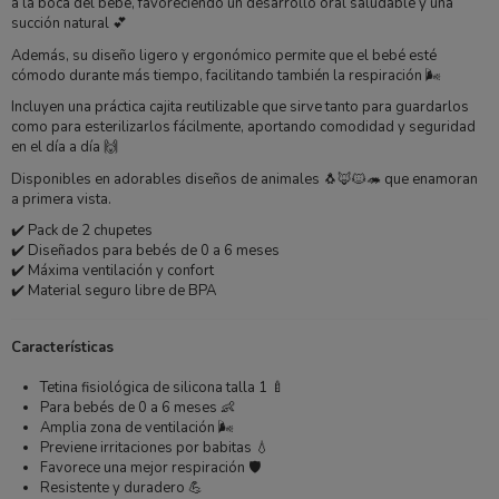
a la boca del bebé, favoreciendo un desarrollo oral saludable y una
succión natural 💕
Además, su diseño ligero y ergonómico permite que el bebé esté
cómodo durante más tiempo, facilitando también la respiración 🌬️
Incluyen una práctica cajita reutilizable que sirve tanto para guardarlos
como para esterilizarlos fácilmente, aportando comodidad y seguridad
en el día a día 🙌
Disponibles en adorables diseños de animales 🐧🦊🐱🦔 que enamoran
a primera vista.
✔️ Pack de 2 chupetes
✔️ Diseñados para bebés de 0 a 6 meses
✔️ Máxima ventilación y confort
✔️ Material seguro libre de BPA
Características
Tetina fisiológica de silicona talla 1 🍼
Para bebés de 0 a 6 meses 👶
Amplia zona de ventilación 🌬️
Previene irritaciones por babitas 💧
Favorece una mejor respiración 🛡️
Resistente y duradero 💪