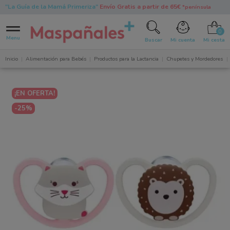
"La Guía de la Mamá Primeriza"
Envío Gratis a partir de 65€
*península
0
Menu
Buscar
Mi cuenta
Mi cesta
Inicio
Alimentación para Bebés
Productos para la Lactancia
Chupetes y Mordedores
¡EN OFERTA!
-25%