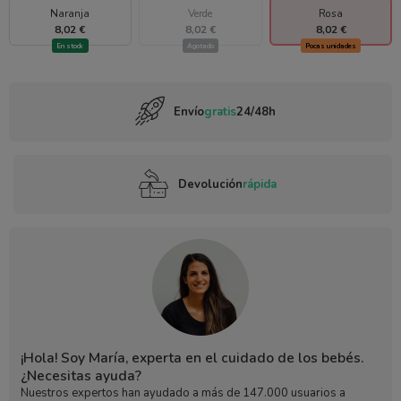
Naranja
Verde
Rosa
8,02 €
8,02 €
8,02 €
En stock
Agotado
Pocas unidades
Envío
gratis
24/48h
Devolución
rápida
¡Hola! Soy María, experta en el cuidado de los bebés.
¿Necesitas ayuda?
Nuestros expertos han ayudado a más de 147.000 usuarios a