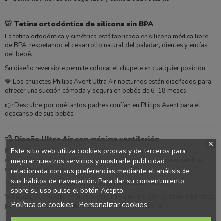
🦷 Tetina ortodóntica de silicona sin BPA
La tetina ortodóntica y simétrica está fabricada en silicona médica libre
de BPA, respetando el desarrollo natural del paladar, dientes y encías
del bebé.
Su diseño reversible permite colocar el chupete en cualquier posición.
💙 Los chupetes Philips Avent Ultra Air nocturnos están diseñados para
ofrecer una succión cómoda y segura en bebés de 6-18 meses.
👉 Descubre por qué tantos padres confían en Philips Avent para el
descanso de sus bebés.
💨 Diseño Ultra Air con máxima ventilación
Este sitio web utiliza cookies propias y de terceros para
El escudo Ultra Air incorpora amplios orificios que favorecen la
circulación del aire, ayudando a mantener la piel seca y reduciendo el
mejorar nuestros servicios y mostrarle publicidad
riesgo de irritaciones.
relacionada con sus preferencias mediante el análisis de
sus hábitos de navegación. Para dar su consentimiento
✨ Es uno de los chupetes más transpirables del mercado.
sobre su uso pulse el botón Acepto.
Si buscas un chupete ventilado, seguro y que brilla en la oscuridad, este
Política de cookies
Personalizar cookies
pack de 2 unidades es una opción completa y funcional.