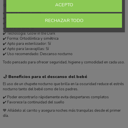
ACEPTO
⚙️ Características técnicas
✔️ Marca: Philips Avent
✔️ Formato: Pack 2 unidades
RECHAZAR TODO
✔️ Material de la tetina: Silicona
✔️ Libre de BPA: Sí
✔️ Tecnología: Glow in the Dark
✔️ Forma: Ortodóntica y simétrica
✔️ Apto para esterilizador: Sí
✔️ Apto para lavavajillas: Sí
✔️ Uso recomendado: Descanso nocturno
Todo pensado para ofrecer seguridad, higiene y comodidad en cada uso.
🌙 Beneficios para el descanso del bebé
El uso de un chupete nocturno que brilla en la oscuridad reduce el estrés
nocturno tanto del bebé como de los padres.
✔️ Poder encontrarlo rápidamente evita despertares completos
✔️ Favorece la continuidad del sueño
💙 Añádelo al carrito y asegura noches más tranquilas desde el primer
día.