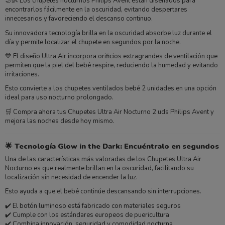
🌙👶 Los chupetes nocturnos Philips Avent están diseñados para
encontrarlos fácilmente en la oscuridad, evitando despertares
innecesarios y favoreciendo el descanso continuo.
Su innovadora tecnología brilla en la oscuridad absorbe luz durante el
día y permite localizar el chupete en segundos por la noche.
💙 El diseño Ultra Air incorpora orificios extragrandes de ventilación que
permiten que la piel del bebé respire, reduciendo la humedad y evitando
irritaciones.
Esto convierte a los chupetes ventilados bebé 2 unidades en una opción
ideal para uso nocturno prolongado.
🛒 Compra ahora tus Chupetes Ultra Air Nocturno 2 uds Philips Avent y
mejora las noches desde hoy mismo.
🌟 Tecnología Glow in the Dark: Encuéntralo en segundos
Una de las características más valoradas de los Chupetes Ultra Air
Nocturno es que realmente brillan en la oscuridad, facilitando su
localización sin necesidad de encender la luz.
Esto ayuda a que el bebé continúe descansando sin interrupciones.
✔️ El botón luminoso está fabricado con materiales seguros
✔️ Cumple con los estándares europeos de puericultura
✔️ Combina innovación, seguridad y comodidad nocturna