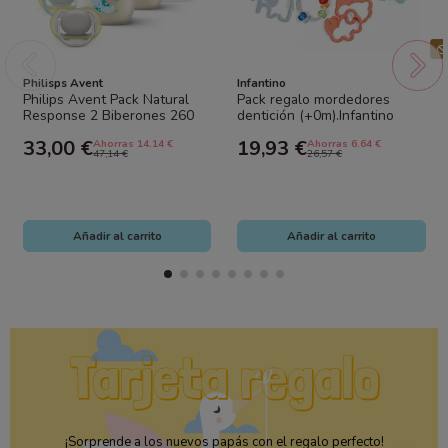
Philisps Avent
Infantino
Philips Avent Pack Natural
Pack regalo mordedores
Response 2 Biberones 260
dentición (+0m).Infantino
ml + 2 Chupetes 0-6 Meses
33,00 €
19,93 €
Ahorras 14.14 €
Ahorras 6.64 €
47,14 €
26,57 €
Añadir al carrito
Añadir al carrito
¡Sorprende a los nuevos papás con el regalo perfecto!