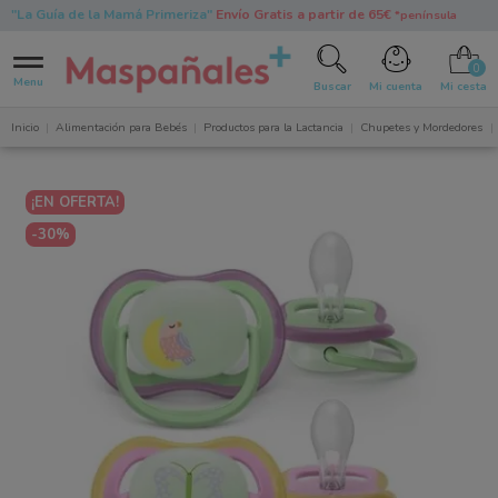
"La Guía de la Mamá Primeriza"
Envío Gratis a partir de 65€
*península
0
Menu
Buscar
Mi cuenta
Mi cesta
Inicio
Alimentación para Bebés
Productos para la Lactancia
Chupetes y Mordedores
¡EN OFERTA!
-30%