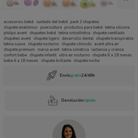
accesorios bebé
cuidado del bebé
pack 2 chupetes
chupete anatómico
puericultura
productos para bebé
tetina silicona
philips avent
chupetes bebé
tetina ortodóntica
chupete ventilado
chupetes avent
chupete ligero
desarrollo dental
chupete transpirable
tetina suave
chupete nocturno
chupete cómodo
avent ultra air
chupete premium
marca avent
tetina simetrica
lactancia y crianza
confort bebe
chupete infantil
ultra air nocturno
chupete 6 a 18 meses
bebe 6 a 18 meses
chupete brillante
chupete noche
Envío
gratis
24/48h
Devolución
rápida