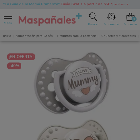
"La Guía de la Mamá Primeriza"
Envío Gratis a partir de 65€
*península
0
Menu
Buscar
Mi cuenta
Mi cesta
Inicio
Alimentación para Bebés
Productos para la Lactancia
Chupetes y Mordedores
¡EN OFERTA!
-40%