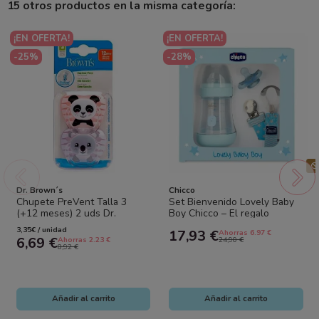
15 otros productos en la misma categoría:
¡EN OFERTA!
¡EN OFERTA!
-25%
-28%
Dr. Brown´s
Chicco
Chupete PreVent Talla 3
Set Bienvenido Lovely Baby
(+12 meses) 2 uds Dr.
Boy Chicco – El regalo
Brown’s – Succión sin
perfecto para los primeros
3,35€ / unidad
17,93 €
Ahorras 6.97 €
presión
días
6,69 €
Ahorras 2.23 €
24,90 €
8,92 €
Añadir al carrito
Añadir al carrito