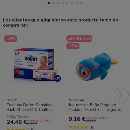
Los clientes que adquirieron este producto también
compraron:
-30%
¡EN OFERTA!
-25%
Dodot
Munchkin
Toallitas Dodot Sensitive
Juguete de Baño Pingüino
Pack Ahorro 840 Toallitas
Nadador Munchkin – Juguete
(15x56) – Máxima Suavidad
Acuático para Bebé |
0,03€ / Toallita
9,16 €
Ahorras 3.05 €
para Piel...
Divertido y...
24,48 €
Ahorras 10.49 €
12,21 €
34,97 €
(3)