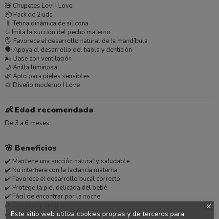
🧸 Chupetes Lovi I Love
📦 Pack de 2 uds
🍼 Tetina dinámica de silicona
✨ Imita la succión del pecho materno
🖐️ Favorece el desarrollo natural de la mandíbula
🗣️ Apoya el desarrollo del habla y dentición
🌬️ Base con ventilación
🌙 Anilla luminosa
🌿 Apto para pieles sensibles
🎨 Diseño moderno I Love
👶
Edad recomendada
De 3 a 6 meses
🌸
Beneficios
✔️ Mantiene una succión natural y saludable
✔️ No interfiere con la lactancia materna
✔️ Favorece el desarrollo bucal correcto
✔️ Protege la piel delicada del bebé
✔️ Fácil de encontrar por la noche
✔️ Cómodo y seguro
Este sitio web utiliza cookies propias y de terceros para
✔️ Ideal para esta etapa de crecimiento