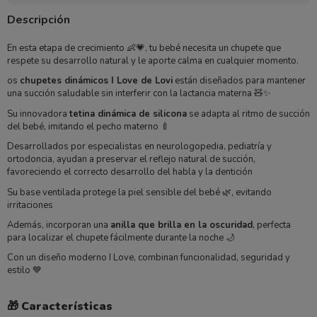
Descripción
En esta etapa de crecimiento 👶💗, tu bebé necesita un chupete que
respete su desarrollo natural y le aporte calma en cualquier momento.
os
chupetes dinámicos I Love de Lovi
están diseñados para mantener
una succión saludable sin interferir con la lactancia materna 🧸✨
Su innovadora
tetina dinámica de silicona
se adapta al ritmo de succión
del bebé, imitando el pecho materno 🍼
Desarrollados por especialistas en neurologopedia, pediatría y
ortodoncia, ayudan a preservar el reflejo natural de succión,
favoreciendo el correcto desarrollo del habla y la dentición
Su base ventilada protege la piel sensible del bebé 🌿, evitando
irritaciones
Además, incorporan una
anilla que brilla en la oscuridad
, perfecta
para localizar el chupete fácilmente durante la noche 🌙
Con un diseño moderno I Love, combinan funcionalidad, seguridad y
estilo 💙
🎁
Características