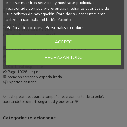
mejorar nuestros servicios y mostrarle publicidad
relacionada con sus preferencias mediante el análisis de
🧪
Composición
sus hábitos de navegación. Para dar su consentimiento
Tetina de silicona de alta calidad
sobre su uso pulse el botón Acepto.
Libre de BPA
Política de cookies
Personalizar cookies
Materiales seguros para bebé
✔️ Producto testado clínicamente
ACEPTO
🛍️
Por qué comprar en Más Pañales
🚚 Envío rápido 24-48h
RECHAZAR TODO
💸 Precios competitivos
📦 Stock real disponible
💳 Pago 100% seguro
💬 Atención cercana y especializada
🛒 Expertos en bebé
✨ El chupete ideal para acompañar el crecimiento de tu bebé,
aportándole confort, seguridad y bienestar 💙
Categorías relacionadas