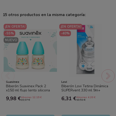
15 otros productos en la misma categoría:
¡EN OFERTA!
¡EN OFERTA!
-55%
-40%
NUEVO
Suavinex
Lovi
Biberón Suavinex Pack 2
Biberón Lovi Tetina Dinámica
x150 ml flujo lento silicona
SUPERvent 330 ml 9m+
pavo azul | Biberón anticólico
Silicona Anticólicos
9,98 €
6,31 €
Ahorras 12.19 €
Ahorras 4.20 €
bebé
22,17 €
10,51 €