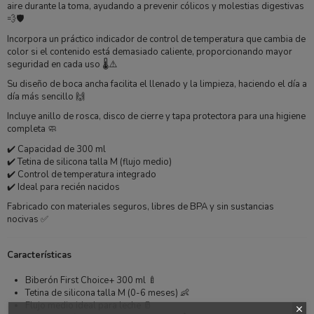
aire durante la toma, ayudando a prevenir cólicos y molestias digestivas
💨🛡️
Incorpora un práctico indicador de control de temperatura que cambia de
color si el contenido está demasiado caliente, proporcionando mayor
seguridad en cada uso 🌡️⚠️
Su diseño de boca ancha facilita el llenado y la limpieza, haciendo el día a
día más sencillo 🙌
Incluye anillo de rosca, disco de cierre y tapa protectora para una higiene
completa 🧼
✔️ Capacidad de 300 ml
✔️ Tetina de silicona talla M (flujo medio)
✔️ Control de temperatura integrado
✔️ Ideal para recién nacidos
Fabricado con materiales seguros, libres de BPA y sin sustancias
nocivas ✅
Características
Biberón First Choice+ 300 ml 🍼
Tetina de silicona talla M (0-6 meses) 👶
Flujo medio ideal para leche 🥛