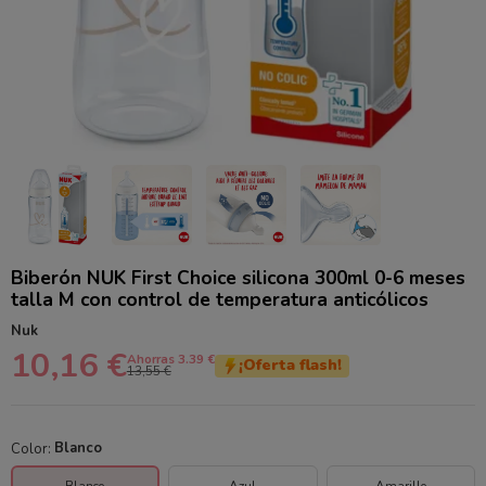
Biberón NUK First Choice silicona 300ml 0-6 meses
talla M con control de temperatura anticólicos
Nuk
10,16 €
Ahorras 3.39 €
¡Oferta flash!
13,55 €
Color:
Blanco
Blanco
Azul
Amarillo