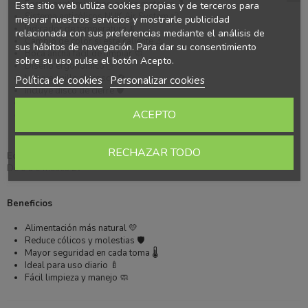
Forma anatómica tipo pecho materno 🤱
Este sitio web utiliza cookies propias y de terceros para
Sistema anticólicos NUK Air System 💨
mejorar nuestros servicios y mostrarle publicidad
Indicador de temperatura 🌡️
relacionada con sus preferencias mediante el análisis de
Cambio de color si está caliente ⚠️
sus hábitos de navegación. Para dar su consentimiento
Boca ancha fácil de limpiar 🧼
sobre su uso pulse el botón Acepto.
Diseño ergonómico ✋
Incluye anillo de rosca 🔄
Política de cookies
Personalizar cookies
Incluye disco de cierre 🛡️
Incluye tapa protectora 🧴
ACEPTO
Material seguro libre de BPA ✅
RECHAZAR TODO
Edad recomendada
De 0 a 6 meses 👶
Beneficios
Alimentación más natural 💛
Reduce cólicos y molestias 🛡️
Mayor seguridad en cada toma 🌡️
Ideal para uso diario 🍼
Fácil limpieza y manejo 🧼