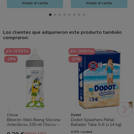
Añadir al carrito
Añadir al carrito
Los clientes que adquirieron este producto también
compraron:
¡EN OFERTA!
¡EN OFERTA!
-28%
-15%
Chicco
Dodot
Biberón Well-Being Silicona
Dodot Splashers Pañal-
Anticólicos 330 ml Chicco –
Bañador Talla 5-6 (+14 kg)
Más capacidad y confort para
10 Uds – Protección en el
0,57€ / unidad
Ahorras 3.65 €