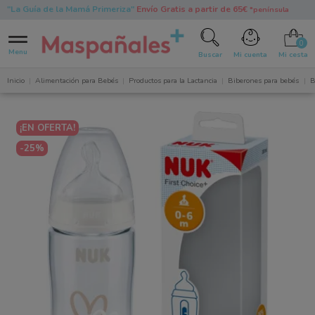
"La Guía de la Mamá Primeriza"
Envío Gratis a partir de 65€
*península
0
Menu
Buscar
Mi cuenta
Mi cesta
Inicio
Alimentación para Bebés
Productos para la Lactancia
Biberones para bebés
B
¡EN OFERTA!
-25%