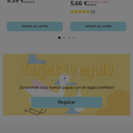
9,39 €
el...
Agua y...
5,66 €
13,04 €
Ahorras 1.00 €
6,66 €
(4)
Añadir al carrito
Añadir al carrito
¡Sorprende a los nuevos papás con el regalo perfecto!
Regalar