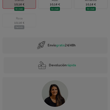
10,16 €
10,16 €
10,16 €
En stock
En stock
En stock
Rosa
10,16 €
Agotado
Envío
gratis
24/48h
Devolución
rápida